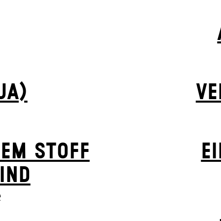
UA)
VE
HEM STOFF
EI
IND
e