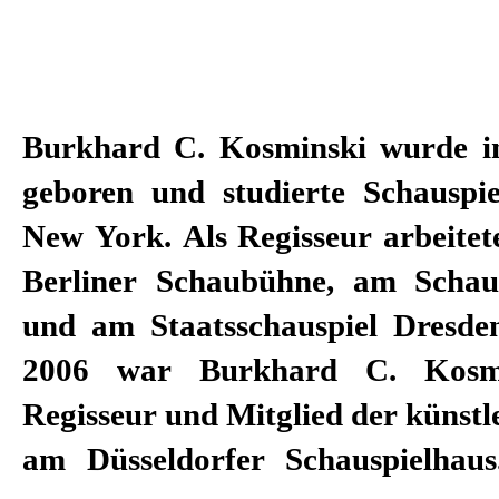
Burkhard C. Kosminski wurde i
wechselte er als Schauspie
geboren und studierte Schauspi
Nationaltheater Mannheim un
New York. Als Regisseur arbeitete
Intendant des Schauspiels. In 
Berliner Schaubühne, am Schau
zudem künstlerischer Leiter der 
und am Staatsschauspiel Dresde
Schillertage und 2014 gemeins
2006 war Burkhard C. Kosmin
Lilienthal Festivalintendant von T
Regisseur und Mitglied der künstl
Seit der Spielzeit 2018/19 i
am Düsseldorfer Schauspielhau