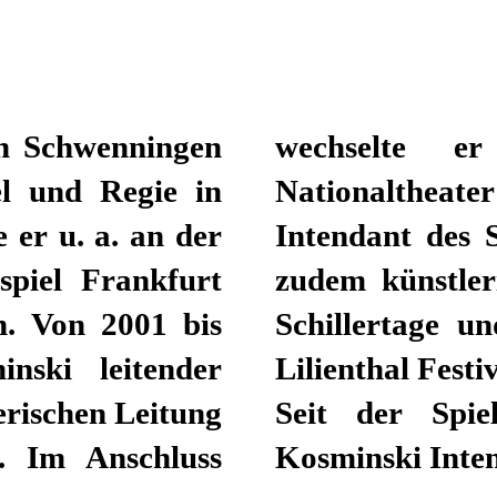
n Schwenningen
ldirektor ans
el und Regie in
d war ab 2013
 er u. a. an der
Mannheim war er
spiel Frankfurt
Internationalen
n. Von 2001 bis
am mit Matthias
ski leitender
heater der Welt.
erischen Leitung
st Burkhard C.
s. Im Anschluss
Kosminski Inten