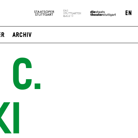
EN
er
Archiv
 C.
KI