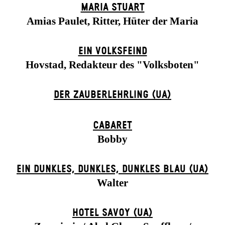
MARIA STUART
Amias Paulet, Ritter, Hüter der Maria
EIN VOLKS­FEIND
Hovstad, Redakteur des "Volksboten"
DER ZAUBER­LEHRLING (UA)
CABARET
Bobby
EIN DUNK­LES, DUNK­LES, DUNK­LES BLAU (UA)
Walter
HOTEL SAVOY (UA)