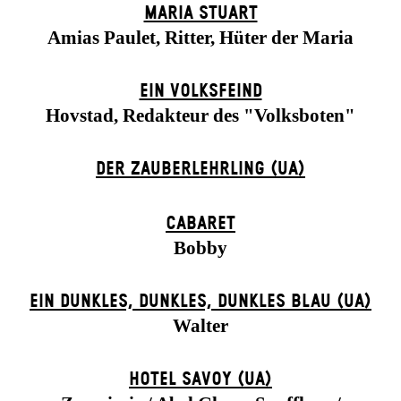
MARIA STUART
Amias Paulet, Ritter, Hüter der Maria
EIN VOLKS­FEIND
Hovstad, Redakteur des "Volksboten"
DER ZAUBER­LEHRLING (UA)
CABARET
Bobby
EIN DUNK­LES, DUNK­LES, DUNK­LES BLAU (UA)
Walter
HOTEL SAVOY (UA)