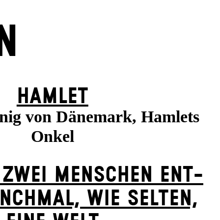
N
HAMLET
önig von Dänemark, Hamlets
Onkel
 ZWEI MENSCHEN ENT­
NCH­MAL, WIE SELTEN,