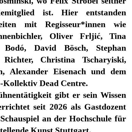
sminski, wo Felix Strobel seither
emitglied ist. Hier entstanden
iten mit Regisseur*innen wie
nenbichler, Oliver Frljić, Tina
r Bodó, David Bösch, Stephan
ichter, Christina Tscharyiski,
, Alexander Eisenach und dem
e-Kollektiv Dead Centre.
hnentätigkeit gibt er sein Wissen
rrichtet seit 2026 als Gastdozent
 Schauspiel an der Hochschule für
ellende Kunst Stuttgart.