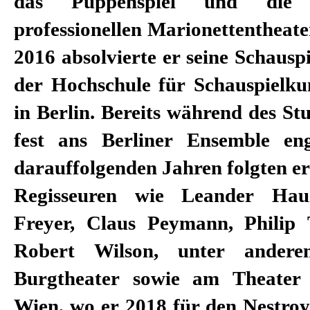
das Puppenspiel und die 
professionellen Marionettentheate
2016 absolvierte er seine Schausp
der Hochschule für Schauspielku
in Berlin. Bereits während des S
fest ans Berliner Ensemble en
darauffolgenden Jahren folgten er
Regisseuren wie Leander Ha
Freyer, Claus Peymann, Philip
Robert Wilson, unter ande
Burgtheater sowie am Theater
Wien, wo er 2018 für den Nestroy-