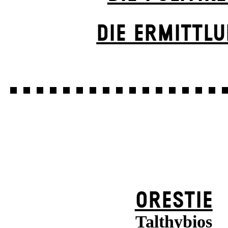
DIE ERMITTL
ORESTIE
Talthybios