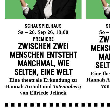
Schauspielhaus
S
Sa – 26. Sep 26, 18:00
So –
ZW
Premiere
ZWISCHEN ZWEI
MENSC
MENSCHEN ENT­STEHT
MAN
MANCH­MAL, WIE
SELT
SELTEN, EINE WELT
Eine th
Hannah A
Eine theatrale Erkundung zu
von
Hannah Arendt und
Totenauberg
von Elfriede Jelinek