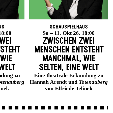
us
Schauspielhaus
18:00
So – 11. Okt 26, 18:00
WEI
ZWISCHEN ZWEI
­STEHT
MENSCHEN ENT­STEHT
 WIE
MANCH­MAL, WIE
 WELT
SELTEN, EINE WELT
ndung zu
Eine theatrale Erkundung zu
otenauberg
Hannah Arendt und
Totenauberg
inek
von Elfriede Jelinek