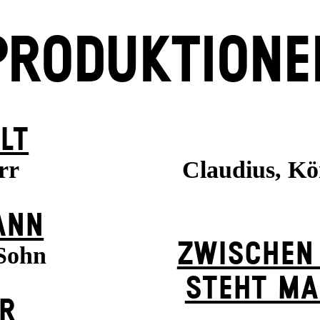
PRODUKTIONE
LT
rr
Claudius, K
ANN
ZWISCHEN
 Sohn
STEHT MA
ER