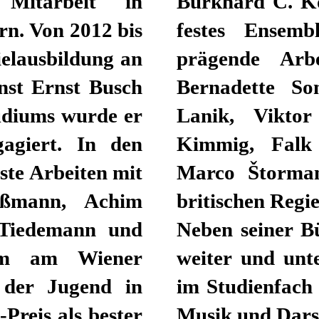
Mitarbeit in
Burkhard C. Ko
rn. Von 2012 bis
festes Ensembl
ielausbildung an
prägende Arbe
nst Ernst Busch
Bernadette Son
tudiums wurde er
Lanik, Vikto
gagiert. In den
Kimmig, Falk R
ste Arbeiten mit
Marco Štorman
ußmann, Achim
britischen Regi
 Tiedemann und
Neben seiner Bü
rem am Wiener
weiter und unte
 der Jugend in
im Studienfach
Preis als bester
Musik und Darst