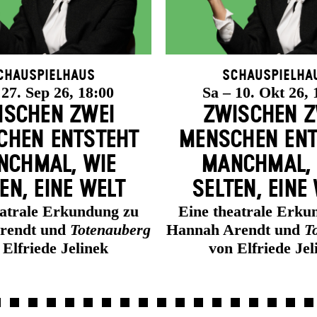
chauspielhaus
Schauspielha
 27. Sep 26, 18:00
Sa – 10. Okt 26, 
ISCHEN ZWEI
ZWISCHEN Z
HEN ENT­STEHT
MENSCHEN ENT
CH­MAL, WIE
MANCH­MAL,
EN, EINE WELT
SELTEN, EINE
eatrale Erkundung zu
Eine theatrale Erku
rendt und
Totenauberg
Hannah Arendt und
T
 Elfriede Jelinek
von Elfriede Jel