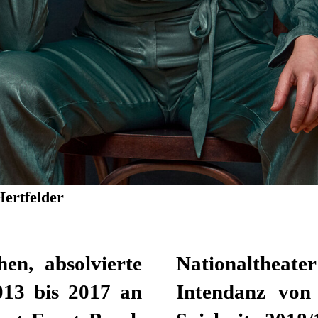
Hertfelder
en, absolvierte
um Beginn der
013 bis 2017 an
sminski in der