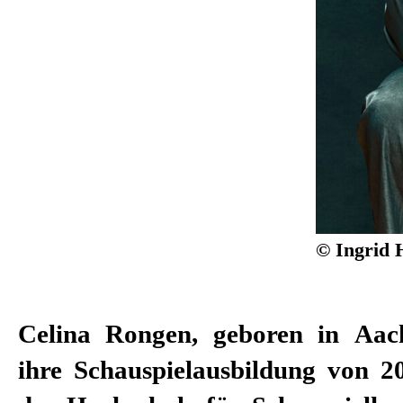
© Ingrid 
Celina Rongen, geboren in Aach
Nationaltheater Mannheim. Z
ihre Schauspielausbildung von 2
Intendanz von Burkhard C. Ko