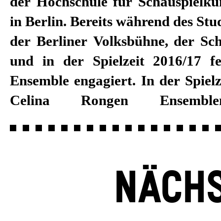
der Hochschule für Schauspielku
Spielzeit 2018/19 wechselte sie
in Berlin. Bereits während des Stu
Stuttgart. Sie arbeitete unter 
der Berliner Volksbühne, der Sc
Regisseur*innen Achim Freyer,
und in der Spielzeit 2016/17 f
Bernadette Sonnenbichler, Fri
Ensemble engagiert. In der Spiel
Celina Rongen Ensemble
NÄCHS