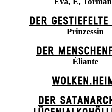
Eva, E, Torma
DER GESTIEFELTE
Prinzessin
DER MENSCHENF
Éliante
WOLKEN.HEI
DER SATANARC