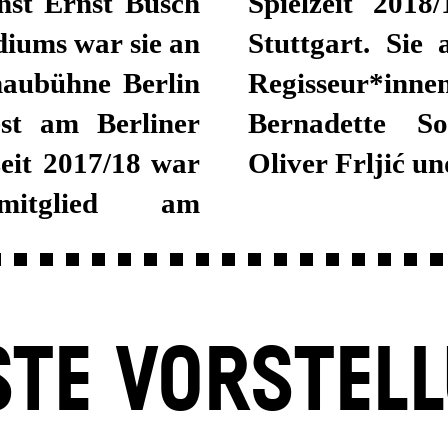
nst Ernst Busch
 ans Schauspiel
diums war sie an
anderem mit den
haubühne Berlin
 Volker Lösch,
est am Berliner
ederike Heller,
zeit 2017/18 war
Oliver Frljić u
mitglied am
TE VORSTEL