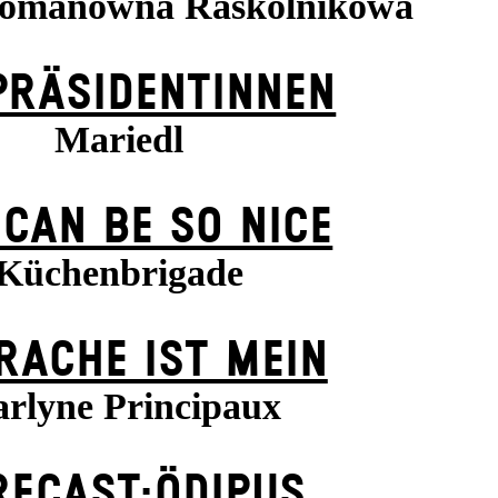
Romanowna Raskolnikowa
PRÄSI­DENT­INNEN
Mariedl
 CAN BE SO NICE
Küchenbrigade
 RACHE IST MEIN
rlyne Principaux
RECAST:ÖDIPUS