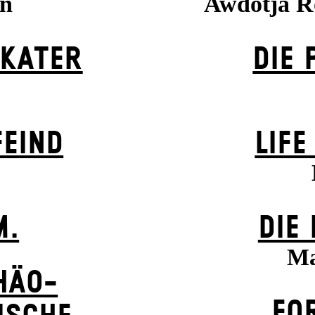
nn
Awdotja 
 KATER
DIE 
EIND
LIFE
M.
DIE
Ma
HÄO-
FO