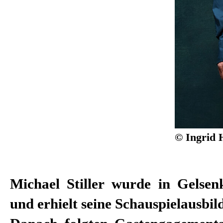
© Ingrid 
Michael Stiller wurde in Gelsen
Regisseuren Martin Kušej, S
und erhielt seine Schauspielausbi
Dimiter Gotscheff, Christian