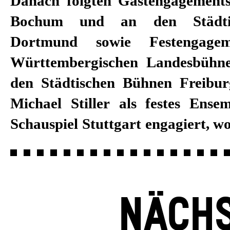
Danach folgten Gastengagement
Dannemann, Hasko Weber, Rober
Bochum und an den Städti
Bieito, David Bösch sowie
Dortmund sowie Festengage
zusammenarbeitete. Darüber h
Württembergischen Landesbühne
Michael Stiller regelmäßig al
den Städtischen Bühnen Freiburg
Hörspiele und als Darstelle
Michael Stiller als festes Ense
Schauspiel Stuttgart engagiert, wo
NÄCHS