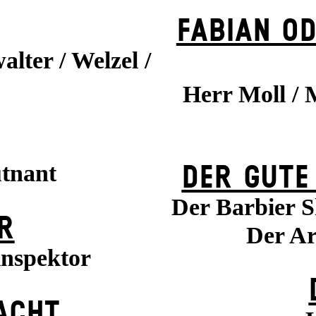
FABIAN OD
alter / Welzel /
Herr Moll / 
utnant
DER GUTE
Der Barbier S
R
Der Ar
inspektor
ACHT