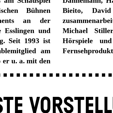
s am Schauspiel
t Icke, Calixto
schen Bühnen
 Viktor Bodó
ments an der
inaus arbeitet
 Esslingen und
s Sprecher für
. Seit 1993 ist
r in Film- und
mblemitglied am
Fernsehprodukt
 er u. a. mit den
TE VORSTEL