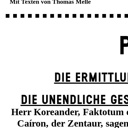
Mit Texten von Thomas Melle
DIE ERMITTL
DIE UN­ENDLICHE GE
Herr Koreander, Faktotum d
Caíron, der Zentaur, sag