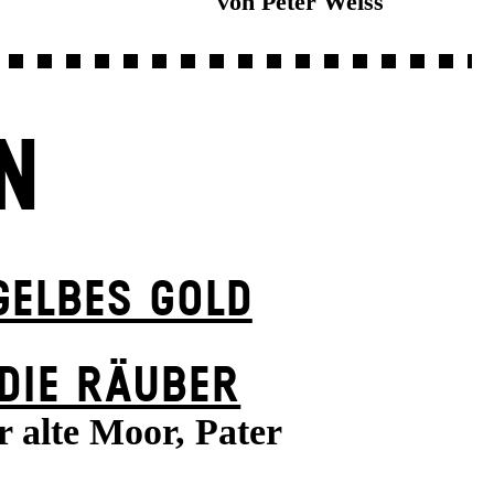
von Peter Weiss
N
GELBES GOLD
DIE RÄUBER
r alte Moor, Pater