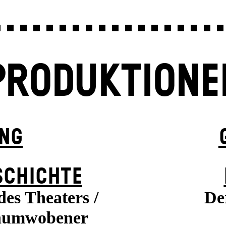
PRODUKTIONE
UNG
SCHICHTE
es Theaters /
De
enumwobener