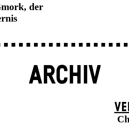
Gmork, der
rnis
ARCHIV
VE
Ch