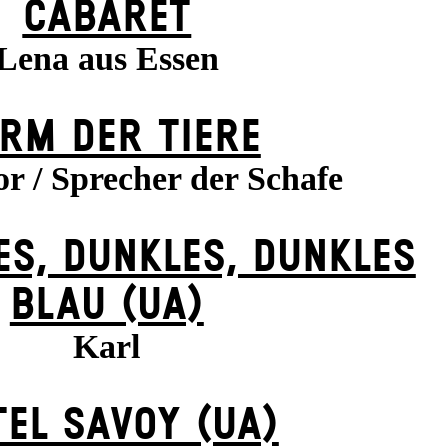
CABARET
Lena aus Essen
RM DER TIERE
r / Sprecher der Schafe
ES, DUNK­LES, DUNK­LES
BLAU (UA)
Karl
EL SAVOY (UA)