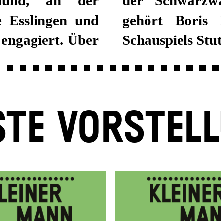
mund, an der
der Schwarzw
 Esslingen und
gehört Boris 
engagiert. Über
Schauspiels Stut
TE VORSTEL