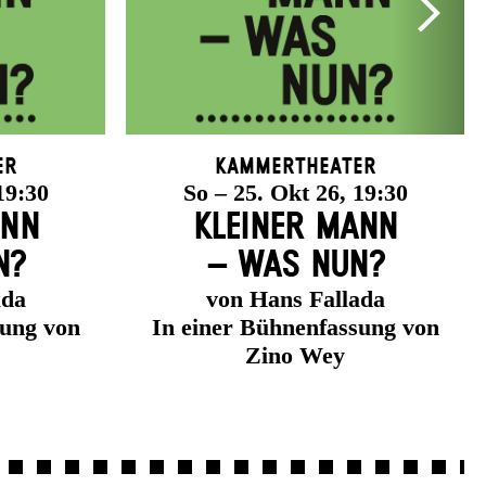
er
Kammertheater
19:30
So – 25. Okt 26, 19:30
ANN
KLEINER MANN
N?
– WAS NUN?
ada
von Hans Fallada
sung von
In einer Bühnenfassung von
Zino Wey