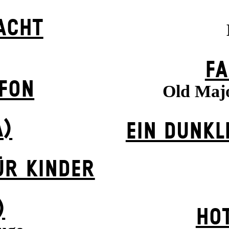
ACHT
FA
EFON
Old Majo
A)
EIN DUNK­L
ÜR KINDER
)
HOT