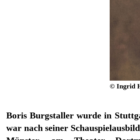
© Ingrid 
Boris Burgstaller wurde in Stutt
seine Theatertätigkeit hin
war nach seiner Schauspielausbil
zahlreichen Fernsehproduktionen zu