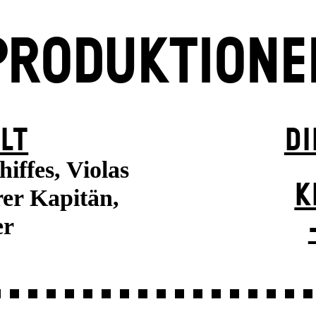
PRODUKTIONE
LT
DI
iffes, Violas
K
rer Kapitän,
er