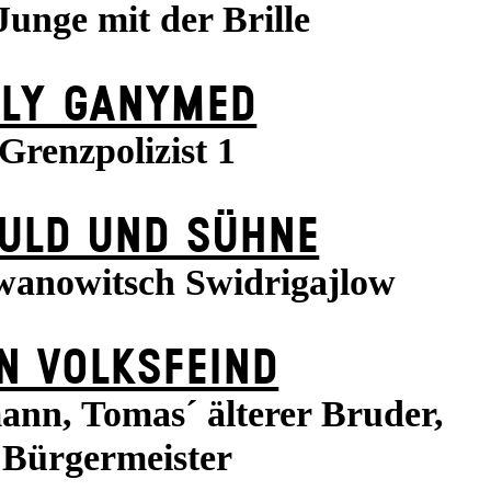
Junge mit der Brille
FLY GANYMED
Grenzpolizist 1
ULD UND SÜHNE
wanowitsch Swidrigajlow
N VOLKS­FEIND
ann, Tomas´ älterer Bruder,
Bürgermeister