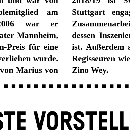
en und war von
2018/19 ist S
lemitglied am
Stuttgart enga
 2006 war er
Zusammenarbeit
eater Mannheim,
dessen Inszeni
-Preis für eine
ist. Außerdem arbeitete er 
verliehen wurde.
Regisseuren wie
von Marius von
Zino Wey.
TE VORSTEL