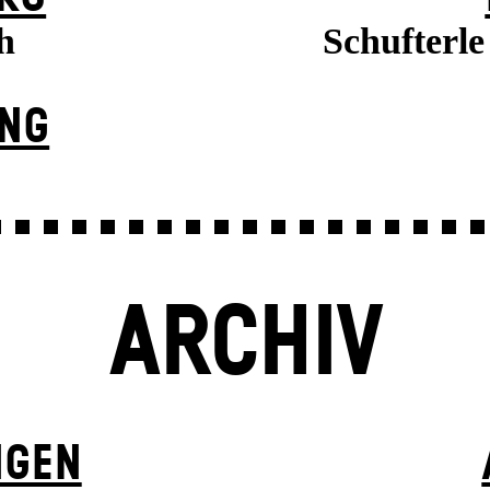
h
Schufterl
UNG
ARCHIV
NGEN