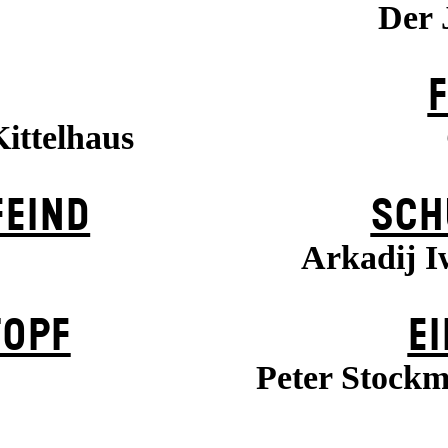
Der 
Kittelhaus
EIND
SCH
Arkadij I
TOPF
EI
Peter Stockm