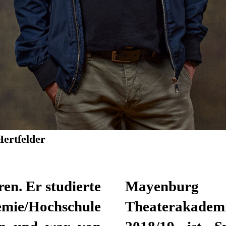
Hertfelder
en. Er studierte
Mayenburg 
emie/Hochschule
Theaterakademi