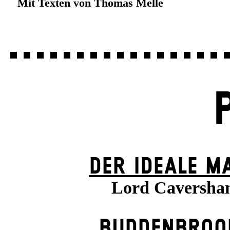
Mit Texten von Thomas Melle
DER IDEALE M
Lord Caversha
BUDDENBROO