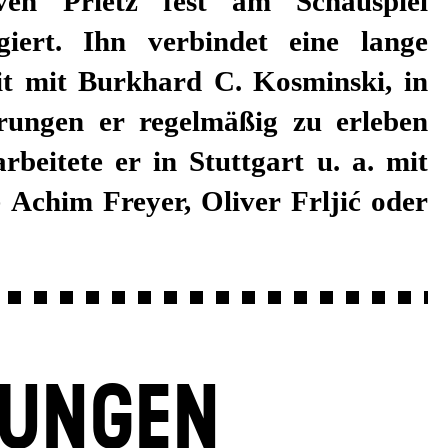
ven Prietz fest am Schauspiel
giert. Ihn verbindet eine lange
 mit Burkhard C. Kosminski, in
erungen er regelmäßig zu erleben
in Stuttgart u. a. mit
 Achim Freyer, Oliver Frljić oder
LUNGEN