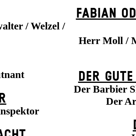
FABIAN OD
alter / Welzel /
Herr Moll / 
utnant
DER GUTE
Der Barbier S
R
Der Ar
inspektor
ACHT