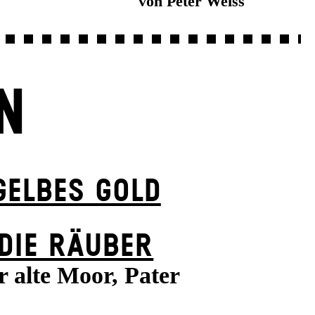
von Peter Weiss
N
GELBES GOLD
DIE RÄUBER
r alte Moor, Pater