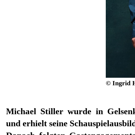
© Ingrid 
Michael Stiller wurde in Gelsen
Regisseuren Martin Kušej, S
und erhielt seine Schauspielausbi
Dimiter Gotscheff, Christian