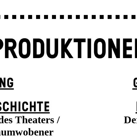
PRODUKTIONE
UNG
SCHICHTE
es Theaters /
De
enumwobener