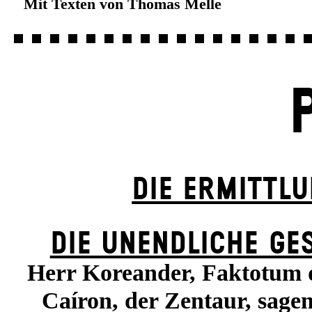
Mit Texten von Thomas Melle
DIE ERMITTL
DIE UN­ENDLICHE GE
Herr Koreander, Faktotum d
Caíron, der Zentaur, sag