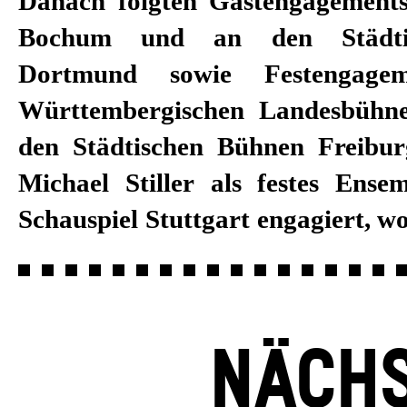
Danach folgten Gastengagement
Dannemann, Hasko Weber, Rober
Bochum und an den Städti
Bieito, David Bösch sowie
Dortmund sowie Festengage
zusammenarbeitete. Darüber h
Württembergischen Landesbühne
Michael Stiller regelmäßig al
den Städtischen Bühnen Freiburg
Hörspiele und als Darstelle
Michael Stiller als festes Ense
Schauspiel Stuttgart engagiert, wo
NÄCHS