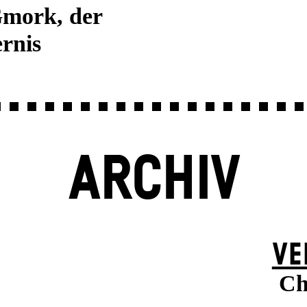
Gmork, der
rnis
ARCHIV
VE
Ch