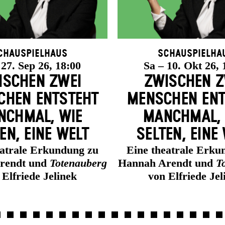
chauspielhaus
Schauspielha
 27. Sep 26, 18:00
Sa – 10. Okt 26, 
ISCHEN ZWEI
ZWISCHEN Z
HEN ENT­STEHT
MENSCHEN ENT
CH­MAL, WIE
MANCH­MAL,
EN, EINE WELT
SELTEN, EINE
eatrale Erkundung zu
Eine theatrale Erku
rendt und
Totenauberg
Hannah Arendt und
T
 Elfriede Jelinek
von Elfriede Jel