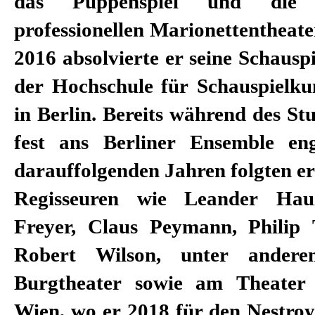
das Puppenspiel und die 
professionellen Marionettentheate
2016 absolvierte er seine Schausp
der Hochschule für Schauspielku
in Berlin. Bereits während des S
fest ans Berliner Ensemble en
darauffolgenden Jahren folgten er
Regisseuren wie Leander Ha
Freyer, Claus Peymann, Philip
Robert Wilson, unter ande
Burgtheater sowie am Theater
Wien, wo er 2018 für den Nestroy-