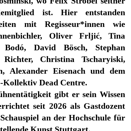
sminski, wo Felix Strobel seither
emitglied ist. Hier entstanden
iten mit Regisseur*innen wie
nenbichler, Oliver Frljić, Tina
r Bodó, David Bösch, Stephan
ichter, Christina Tscharyiski,
, Alexander Eisenach und dem
e-Kollektiv Dead Centre.
hnentätigkeit gibt er sein Wissen
rrichtet seit 2026 als Gastdozent
 Schauspiel an der Hochschule für
ellende Kunst Stuttgart.