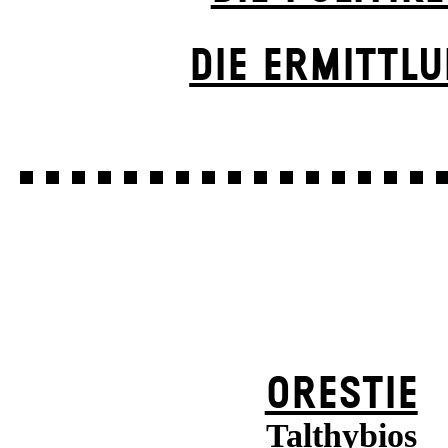
DIE ERMITTL
ORESTIE
Talthybios