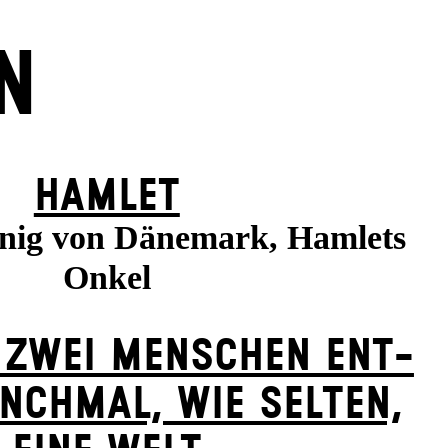
N
HAMLET
önig von Dänemark, Hamlets
Onkel
 ZWEI MENSCHEN ENT­
NCH­MAL, WIE SELTEN,