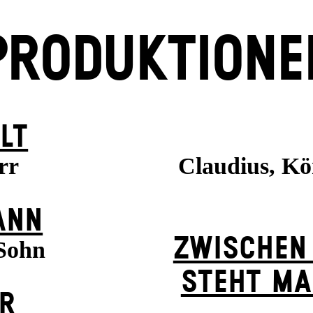
PRODUKTIONE
LT
rr
Claudius, K
ANN
ZWISCHEN
 Sohn
STEHT MA
ER