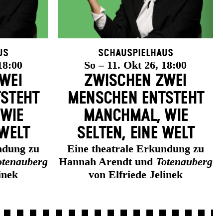
us
Schauspielhaus
18:00
So – 11. Okt 26, 18:00
WEI
ZWISCHEN ZWEI
­STEHT
MENSCHEN ENT­STEHT
 WIE
MANCH­MAL, WIE
 WELT
SELTEN, EINE WELT
ndung zu
Eine theatrale Erkundung zu
otenauberg
Hannah Arendt und
Totenauberg
inek
von Elfriede Jelinek