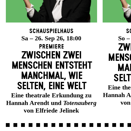
Schauspielhaus
S
Sa – 26. Sep 26, 18:00
So –
ZW
Premiere
ZWISCHEN ZWEI
MENSC
MENSCHEN ENT­STEHT
MAN
MANCH­MAL, WIE
SELT
SELTEN, EINE WELT
Eine th
Hannah A
Eine theatrale Erkundung zu
von
Hannah Arendt und
Totenauberg
von Elfriede Jelinek