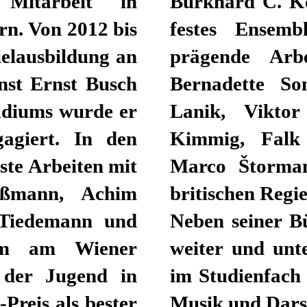
Mitarbeit in
Burkhard C. Ko
rn. Von 2012 bis
festes Ensembl
ielausbildung an
prägende Arbe
nst Ernst Busch
Bernadette Son
tudiums wurde er
Lanik, Vikto
gagiert. In den
Kimmig, Falk R
ste Arbeiten mit
Marco Štorman
ußmann, Achim
britischen Regi
 Tiedemann und
Neben seiner Bü
rem am Wiener
weiter und unte
 der Jugend in
im Studienfach
Preis als bester
Musik und Darst