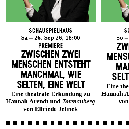
Schauspielhaus
S
Sa – 26. Sep 26, 18:00
So –
ZW
Premiere
ZWISCHEN ZWEI
MENSC
MENSCHEN ENT­STEHT
MAN
MANCH­MAL, WIE
SELT
SELTEN, EINE WELT
Eine th
Hannah A
Eine theatrale Erkundung zu
von
Hannah Arendt und
Totenauberg
von Elfriede Jelinek