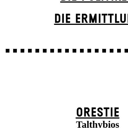
DIE ERMITTL
ORESTIE
Talthybios