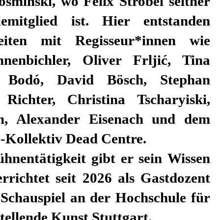
sminski, wo Felix Strobel seither
emitglied ist. Hier entstanden
iten mit Regisseur*innen wie
nenbichler, Oliver Frljić, Tina
r Bodó, David Bösch, Stephan
ichter, Christina Tscharyiski,
, Alexander Eisenach und dem
e-Kollektiv Dead Centre.
hnentätigkeit gibt er sein Wissen
rrichtet seit 2026 als Gastdozent
 Schauspiel an der Hochschule für
ellende Kunst Stuttgart.