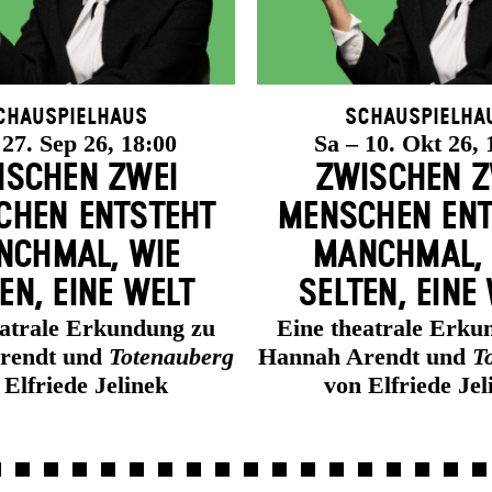
chauspielhaus
Schauspielha
 27. Sep 26, 18:00
Sa – 10. Okt 26, 
ISCHEN ZWEI
ZWISCHEN Z
HEN ENT­STEHT
MENSCHEN ENT
CH­MAL, WIE
MANCH­MAL,
EN, EINE WELT
SELTEN, EINE
eatrale Erkundung zu
Eine theatrale Erku
rendt und
Totenauberg
Hannah Arendt und
T
 Elfriede Jelinek
von Elfriede Jel