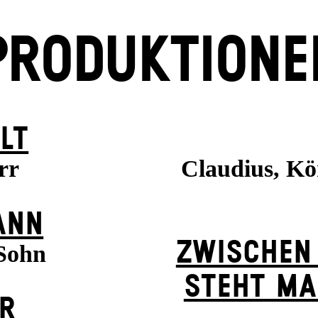
PRODUKTIONE
LT
rr
Claudius, K
ANN
ZWISCHEN
 Sohn
STEHT MA
ER