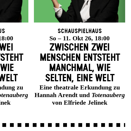
us
Schauspielhaus
18:00
So – 11. Okt 26, 18:00
WEI
ZWISCHEN ZWEI
­STEHT
MENSCHEN ENT­STEHT
 WIE
MANCH­MAL, WIE
 WELT
SELTEN, EINE WELT
ndung zu
Eine theatrale Erkundung zu
otenauberg
Hannah Arendt und
Totenauberg
inek
von Elfriede Jelinek