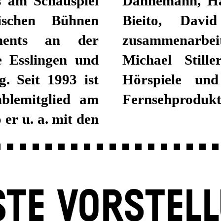
s am Schauspiel
t Icke, Calixto
schen Bühnen
 Viktor Bodó
ments an der
inaus arbeitet
 Esslingen und
s Sprecher für
. Seit 1993 ist
r in Film- und
mblemitglied am
Fernsehprodukt
 er u. a. mit den
TE VORSTEL