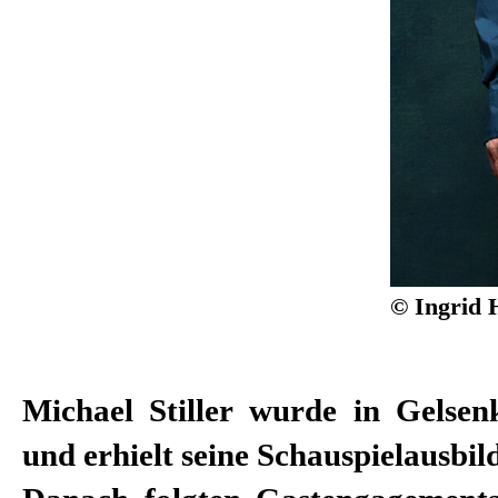
© Ingrid 
Michael Stiller wurde in Gelsen
Regisseuren Martin Kušej, S
und erhielt seine Schauspielausbi
Dimiter Gotscheff, Christian