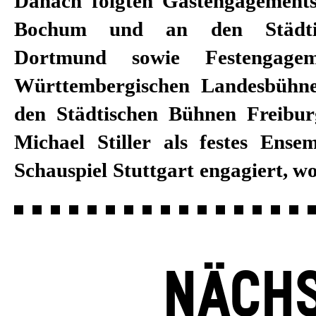
Danach folgten Gastengagement
Dannemann, Hasko Weber, Rober
Bochum und an den Städti
Bieito, David Bösch sowie
Dortmund sowie Festengage
zusammenarbeitete. Darüber h
Württembergischen Landesbühne
Michael Stiller regelmäßig al
den Städtischen Bühnen Freiburg
Hörspiele und als Darstelle
Michael Stiller als festes Ense
Schauspiel Stuttgart engagiert, wo
NÄCHS