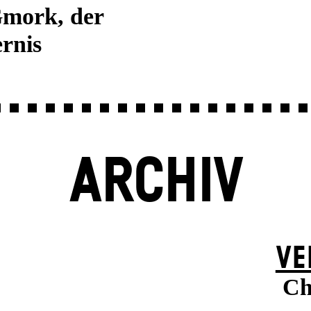
Gmork, der
rnis
ARCHIV
VE
Ch