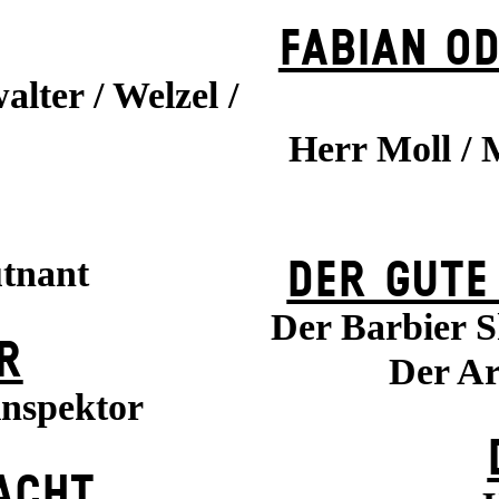
FABIAN OD
alter / Welzel /
Herr Moll / 
utnant
DER GUTE
Der Barbier S
R
Der Ar
inspektor
ACHT