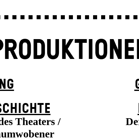
PRODUKTIONE
UNG
SCHICHTE
es Theaters /
De
enumwobener