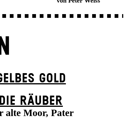
von Peter Weiss
N
GELBES GOLD
DIE RÄUBER
r alte Moor, Pater