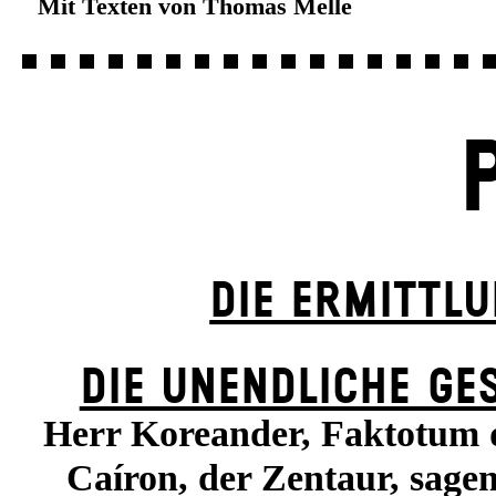
Mit Texten von Thomas Melle
DIE ERMITTL
DIE UN­ENDLICHE GE
Herr Koreander, Faktotum d
Caíron, der Zentaur, sag