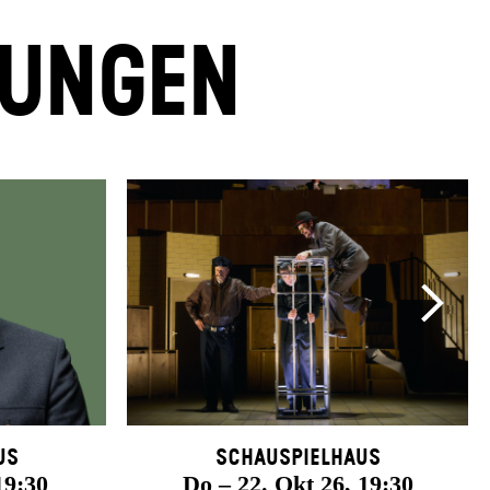
LUNGEN
us
Schauspielhaus
19:30
Do – 22. Okt 26, 19:30