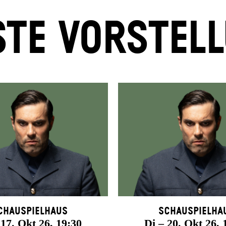
TE VORSTEL
chauspielhaus
Schauspielha
 17. Okt 26, 19:30
Di – 20. Okt 26, 