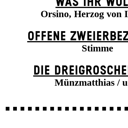
WAS IHR WOL
Orsino, Herzog von I
OFFENE ZWEIER­BE
Stimme
DIE DREI­GROSCHE
Münzmatthias / u.