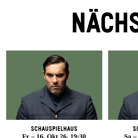
NÄCHS
Schauspielhaus
S
Fr – 16. Okt 26, 19:30
Sa –