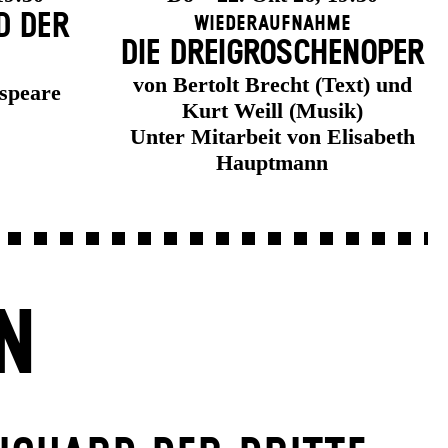
D DER
Wiederaufnahme
DIE DREI­GROSCHEN­OPER
von Bertolt Brecht (Text) und
speare
Kurt Weill (Musik)
Unter Mitarbeit von Elisabeth
Hauptmann
N