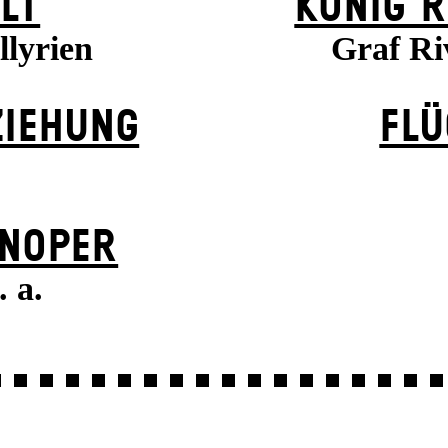
LT
KÖNIG R
llyrien
Graf Riv
ZIEHUNG
FLÜ
N­OPER
 a.