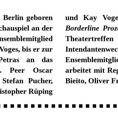
 Berlin geboren
und Kay Voge
chauspiel an der
Borderline Pro
nsemblemitglied
Theatertreff
ges, bis er zur
Intendantenwe
Petras an das
Ensemblemitgli
te. Peer Oscar
arbeitet mit Re
 Stefan Pucher,
Bieito, Oliver 
istopher Rüping