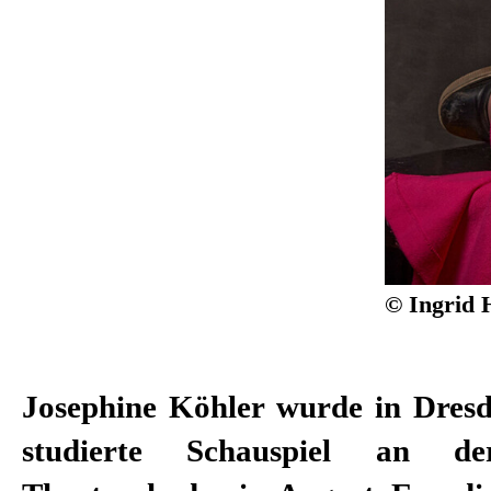
© Ingrid 
Josephine Köhler wurde in Dres
Kunstförderpreis für Nachwuch
studierte Schauspiel an de
und 2016 mit dem Kultur