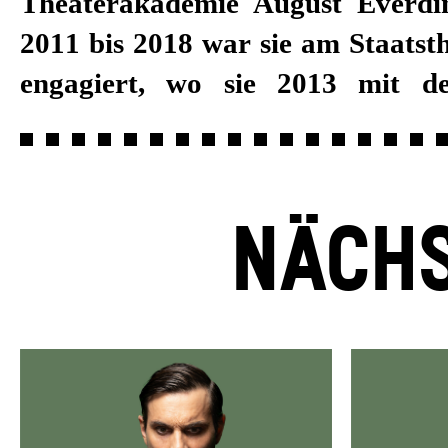
Theaterakademie August Everdi
ausgezeichnet wurde. Zum Begin
2011 bis 2018 war sie am Staatst
von Burkhard C. Kosminski 201
engagiert, wo sie 2013 mit d
NÄCHS