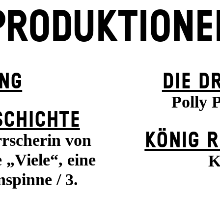
PRODUKTIONE
UNG
DIE D
Polly 
SCHICHTE
KÖNIG R
rrscherin von
 „Viele“, eine
K
nspinne / 3.