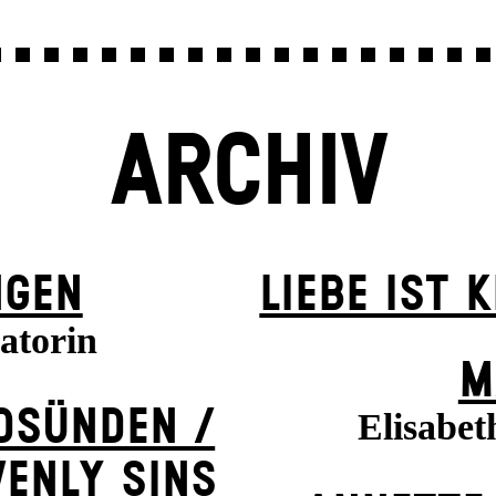
ARCHIV
NGEN
LIEBE IST 
atorin
M
ODSÜNDEN /
Elisabet
VENLY SINS