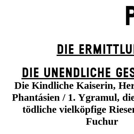
DIE ERMITTL
DIE UN­ENDLICHE GE
Die Kindliche Kaiserin, He
Phantásien / 1. Ygramul, die
tödliche vielköpfige Riese
Fuchur