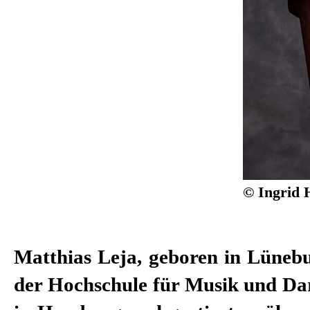
© Ingrid 
Matthias Leja, geboren in Lünebu
ausgezeichnet, 2007 verlieh ihm 
der Hochschule für Musik und Dar
Publikum den „Gustaf“ als beste