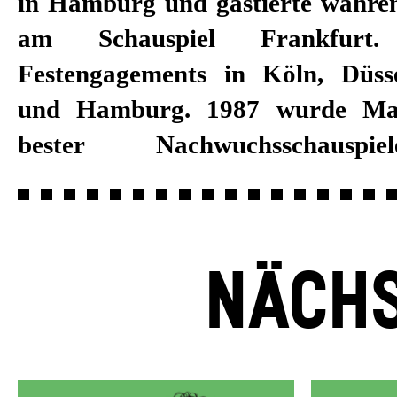
in Hamburg und gastierte währe
Außerdem war er in z
am Schauspiel Frankfurt
Fernsehproduktionen zu s
Festengagements in Köln, Düss
Hörbuchsprecher zu hören. Sei
und Hamburg. 1987 wurde Mat
2018/19 ist Matthias Leja im Fe
bester Nachwuchsschauspi
NÄCHS