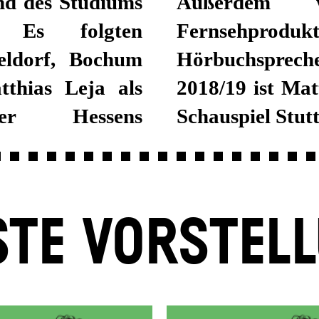
nd des Studiums
ahlreichen
. Es folgten
ehen und als
eldorf, Bochum
t der Spielzeit
thias Leja als
stengagement am
eler Hessens
Schauspiel Stutt
TE VORSTEL