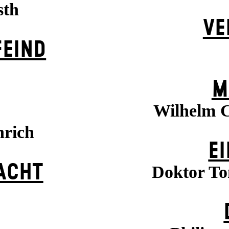
sth
VE
EIND
M
Wilhelm C
nrich
EI
ACHT
Doktor To