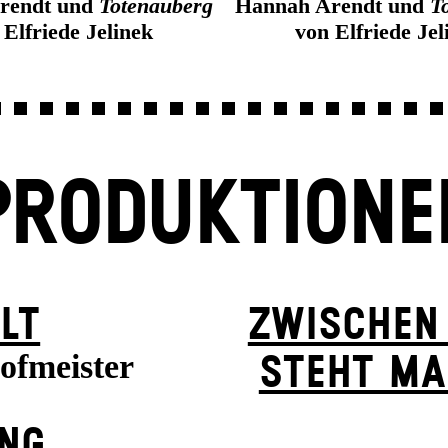
rendt und
Totenauberg
Hannah Arendt und
T
 Elfriede Jelinek
von Elfriede Jel
PRODUKTIONE
LT
ZWISCHEN
ofmeister
STEHT MA
UNG