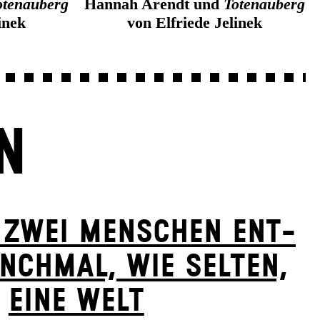
otenauberg
Hannah Arendt und
Totenauberg
inek
von Elfriede Jelinek
N
 ZWEI MENSCHEN ENT­
NCH­MAL, WIE SELTEN,
EINE WELT