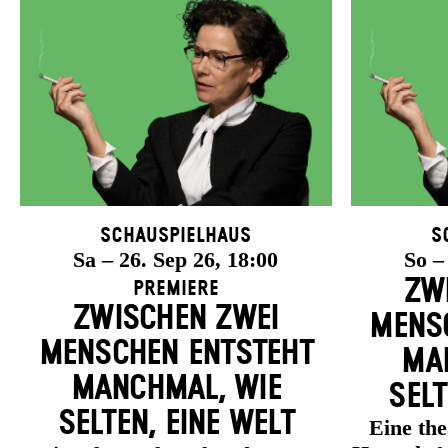
Schauspielhaus
S
Sa – 26. Sep 26, 18:00
So –
ZW
Premiere
ZWISCHEN ZWEI
MENSC
MENSCHEN ENT­STEHT
MAN
MANCH­MAL, WIE
SELT
SELTEN, EINE WELT
Eine th