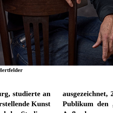
Hertfelder
rg, studierte an
das Düsseldorfer
stellende Kunst
r Schauspieler.