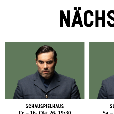
NÄCHS
Schauspielhaus
S
Fr – 16. Okt 26, 19:30
Sa –