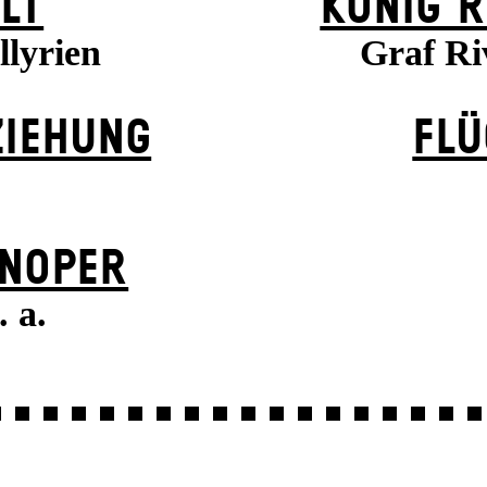
LT
KÖNIG R
llyrien
Graf Riv
ZIEHUNG
FLÜ
N­OPER
 a.