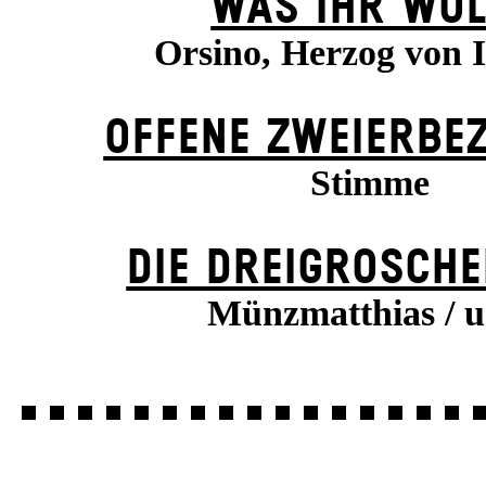
WAS IHR WOL
Orsino, Herzog von I
OFFENE ZWEIER­BE
Stimme
DIE DREI­GROSCHE
Münzmatthias / u.