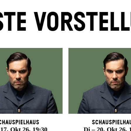
TE VORSTEL
chauspielhaus
Schauspielha
 17. Okt 26, 19:30
Di – 20. Okt 26, 