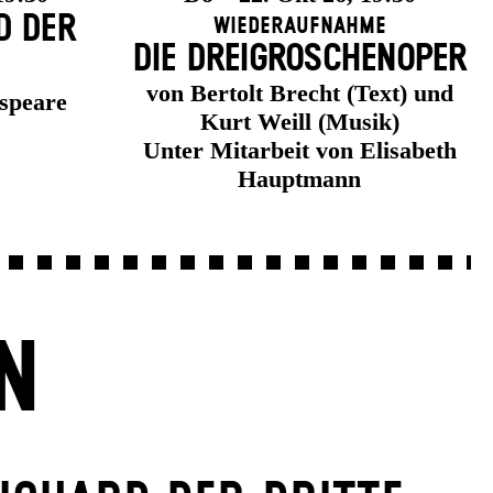
D DER
Wiederaufnahme
DIE DREI­GROSCHEN­OPER
von Bertolt Brecht (Text) und
speare
Kurt Weill (Musik)
Unter Mitarbeit von Elisabeth
Hauptmann
N