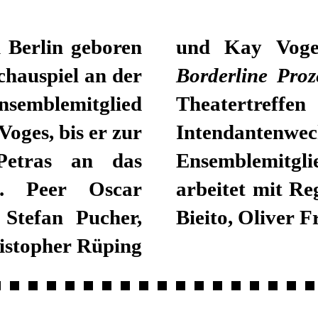
 Berlin geboren
und Kay Voge
chauspiel an der
Borderline Pro
nsemblemitglied
Theatertreff
ges, bis er zur
Intendantenwe
Petras an das
Ensemblemitgli
te. Peer Oscar
arbeitet mit Re
 Stefan Pucher,
Bieito, Oliver 
istopher Rüping