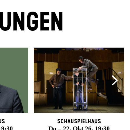
LUNGEN
us
Schauspielhaus
19:30
Do – 22. Okt 26, 19:30