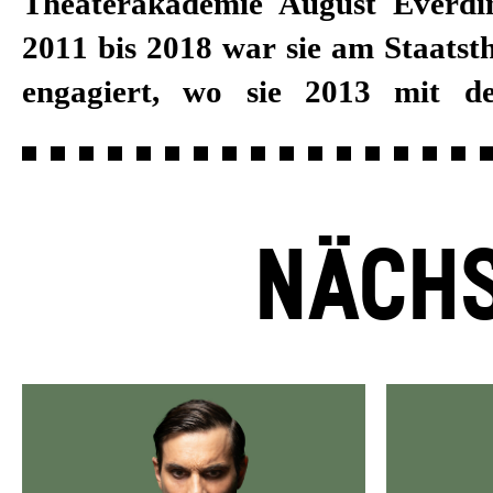
Theaterakademie August Everdi
ausgezeichnet wurde. Zum Begin
2011 bis 2018 war sie am Staatst
von Burkhard C. Kosminski 201
engagiert, wo sie 2013 mit d
NÄCHS