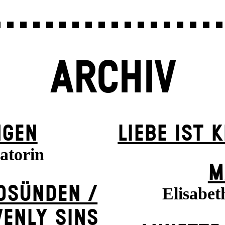
ARCHIV
NGEN
LIEBE IST 
atorin
M
ODSÜNDEN /
Elisabet
VENLY SINS