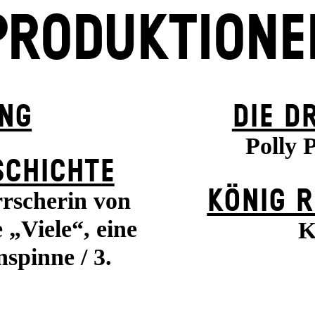
PRODUKTIONE
UNG
DIE D
Polly 
SCHICHTE
KÖNIG R
rrscherin von
 „Viele“, eine
K
nspinne / 3.