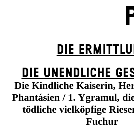
DIE ERMITTL
DIE UN­ENDLICHE GE
Die Kindliche Kaiserin, He
Phantásien / 1. Ygramul, die
tödliche vielköpfige Riese
Fuchur