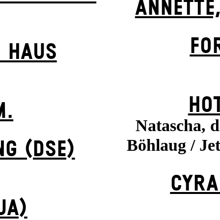
ANNETTE,
FO
 HAUS
HOT
M.
Natascha, d
Böhlaug / Jet
NG (DSE)
CYRA
UA)