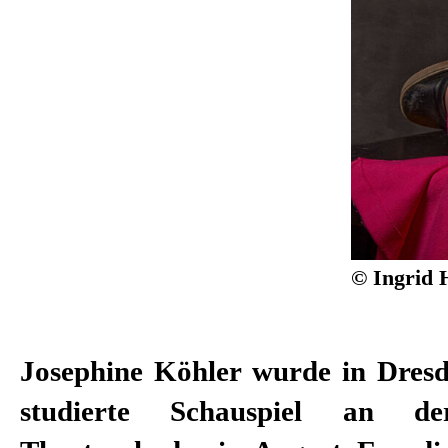
© Ingrid 
Josephine Köhler wurde in Dres
Kunstförderpreis für Nachwuch
studierte Schauspiel an de
und 2016 mit dem Kultur