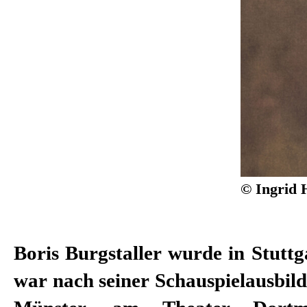
© Ingrid 
Boris Burgstaller wurde in Stutt
seine Theatertätigkeit hin
war nach seiner Schauspielausbil
zahlreichen Fernsehproduktionen zu