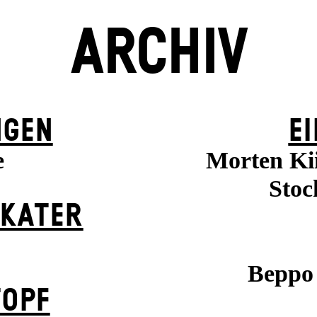
ARCHIV
NGEN
EI
e
Morten Kii
Stoc
 KATER
Beppo 
TOPF