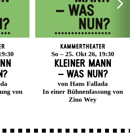
er
Kammertheater
19:30
So – 25. Okt 26, 19:30
ANN
KLEINER MANN
N?
– WAS NUN?
ada
von Hans Fallada
sung von
In einer Bühnenfassung von
Zino Wey