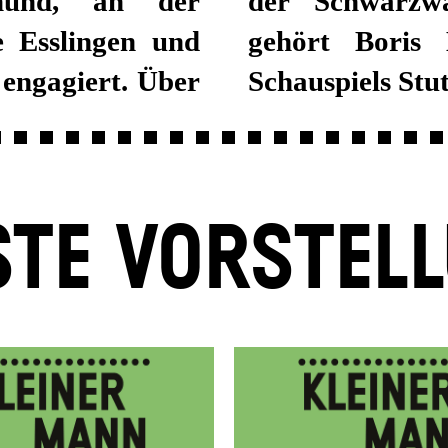
mund, an der
der Schwarzw
 Esslingen und
gehört Boris 
engagiert. Über
Schauspiels Stut
TE VORSTEL