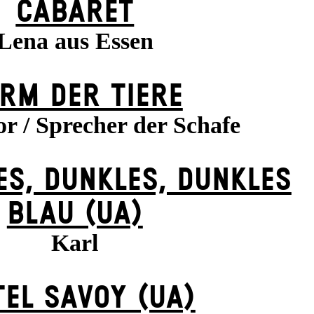
CABARET
Lena aus Essen
RM DER TIERE
r / Sprecher der Schafe
ES, DUNK­LES, DUNK­LES
BLAU (UA)
Karl
EL SAVOY (UA)