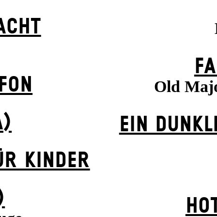
ACHT
FA
EFON
Old Majo
A)
EIN DUNK­L
ÜR KINDER
)
HOT