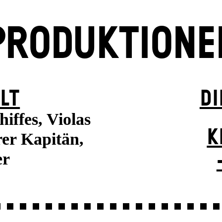
PRODUKTIONE
LT
DI
iffes, Violas
K
rer Kapitän,
er