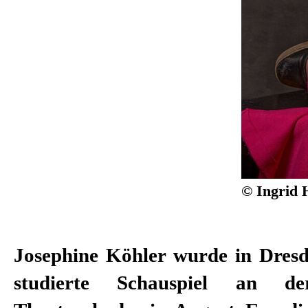
© Ingrid 
Josephine Köhler wurde in Dres
Kunstförderpreis für Nachwuch
studierte Schauspiel an de
und 2016 mit dem Kultur