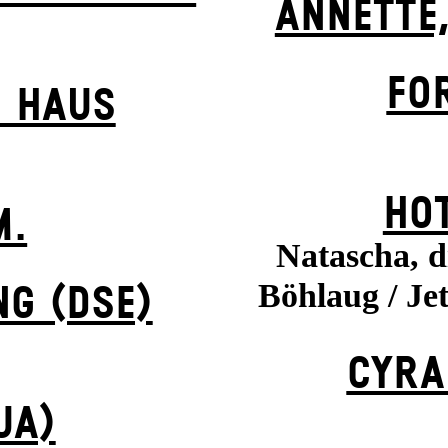
ANNETTE,
FO
 HAUS
HOT
M.
Natascha, d
Böhlaug / Jet
NG (DSE)
CYRA
UA)