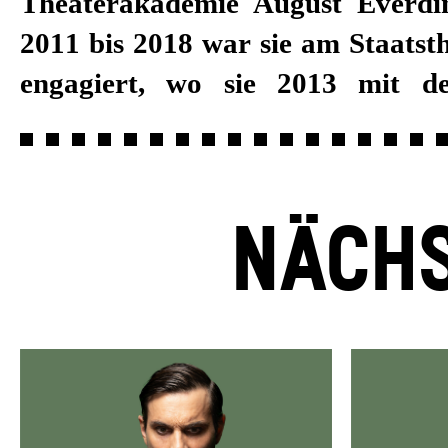
Theaterakademie August Everdi
ausgezeichnet wurde. Zum Begin
2011 bis 2018 war sie am Staatst
von Burkhard C. Kosminski 201
engagiert, wo sie 2013 mit d
NÄCHS