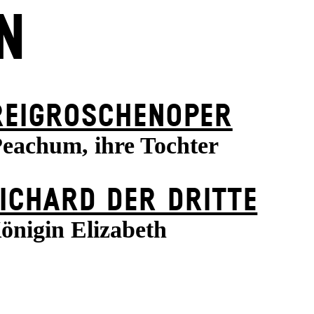
N
REI­GROSCHEN­OPER
Peachum, ihre Tochter
ICHARD DER DRITTE
önigin Elizabeth