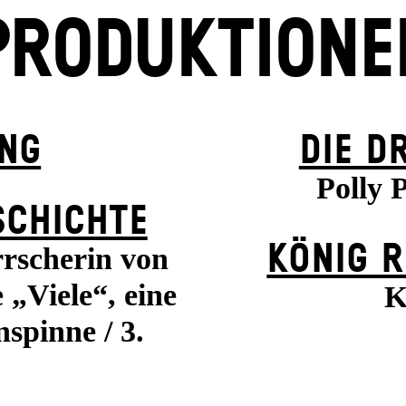
PRODUKTIONE
UNG
DIE D
Polly 
SCHICHTE
KÖNIG R
rrscherin von
 „Viele“, eine
K
nspinne / 3.