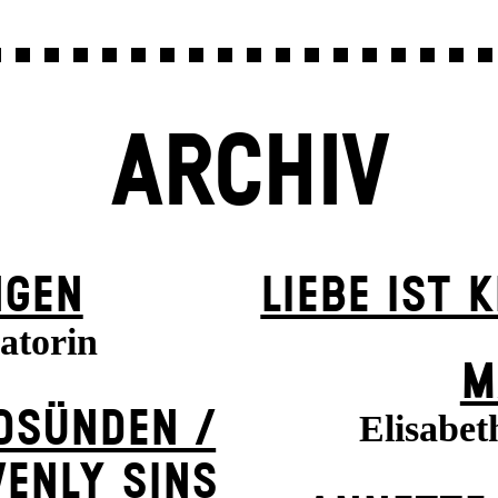
ARCHIV
NGEN
LIEBE IST 
atorin
M
ODSÜNDEN /
Elisabet
VENLY SINS