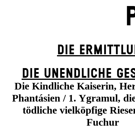
DIE ERMITTL
DIE UN­ENDLICHE GE
Die Kindliche Kaiserin, He
Phantásien / 1. Ygramul, die
tödliche vielköpfige Riese
Fuchur