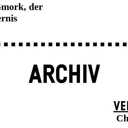
Gmork, der
rnis
ARCHIV
VE
Ch