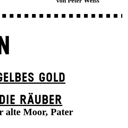
von Peter Weiss
N
GELBES GOLD
DIE RÄUBER
r alte Moor, Pater