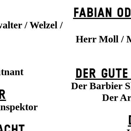
FABIAN OD
alter / Welzel /
Herr Moll / 
utnant
DER GUTE
Der Barbier S
R
Der Ar
inspektor
ACHT