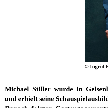
© Ingrid 
Michael Stiller wurde in Gelsen
Regisseuren Martin Kušej, S
und erhielt seine Schauspielausbi
Dimiter Gotscheff, Christian