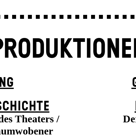
PRODUKTIONE
UNG
SCHICHTE
es Theaters /
De
enumwobener