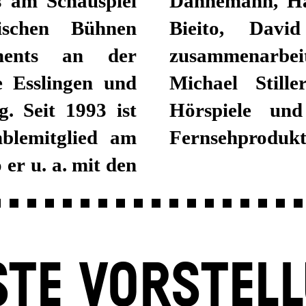
s am Schauspiel
t Icke, Calixto
schen Bühnen
 Viktor Bodó
ments an der
inaus arbeitet
 Esslingen und
s Sprecher für
. Seit 1993 ist
r in Film- und
mblemitglied am
Fernsehprodukt
 er u. a. mit den
TE VORSTEL