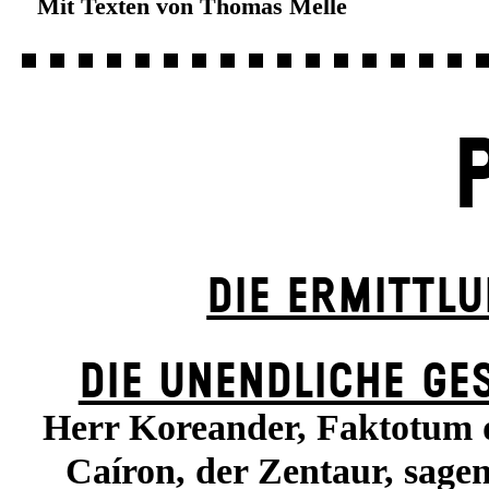
Mit Texten von Thomas Melle
DIE ERMITTL
DIE UN­ENDLICHE GE
Herr Koreander, Faktotum d
Caíron, der Zentaur, sag