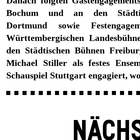
Danach folgten Gastengagement
Dannemann, Hasko Weber, Rober
Bochum und an den Städti
Bieito, David Bösch sowie
Dortmund sowie Festengage
zusammenarbeitete. Darüber h
Württembergischen Landesbühne
Michael Stiller regelmäßig al
den Städtischen Bühnen Freiburg
Hörspiele und als Darstelle
Michael Stiller als festes Ense
Schauspiel Stuttgart engagiert, wo
NÄCHS