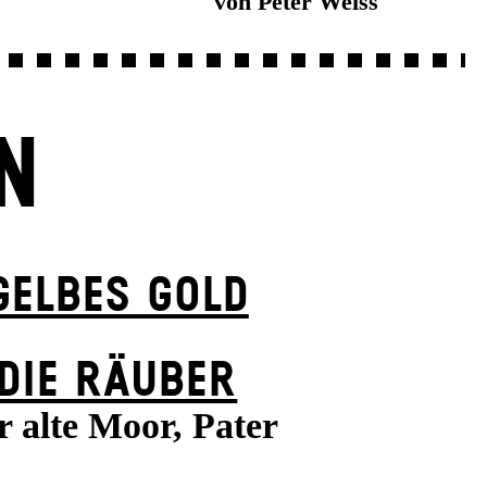
von Peter Weiss
N
GELBES GOLD
DIE RÄUBER
r alte Moor, Pater