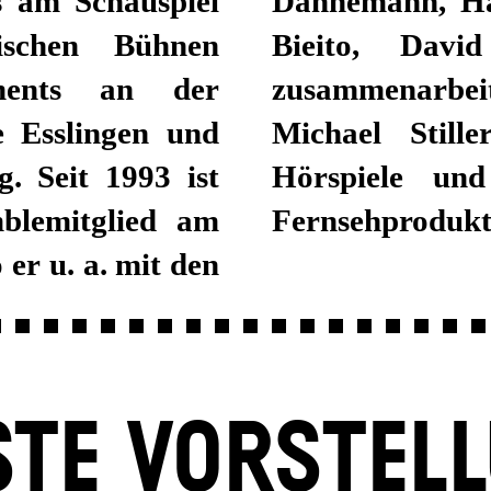
s am Schauspiel
t Icke, Calixto
schen Bühnen
 Viktor Bodó
ments an der
inaus arbeitet
 Esslingen und
s Sprecher für
. Seit 1993 ist
r in Film- und
mblemitglied am
Fernsehprodukt
 er u. a. mit den
TE VORSTEL