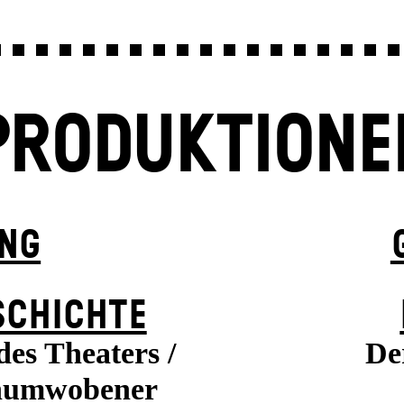
PRODUKTIONE
UNG
SCHICHTE
es Theaters /
De
enumwobener