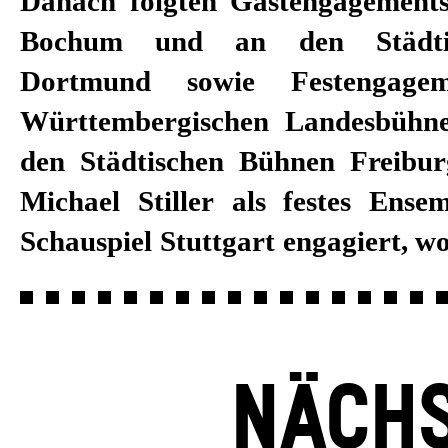
Danach folgten Gastengagement
Dannemann, Hasko Weber, Rober
Bochum und an den Städti
Bieito, David Bösch sowie
Dortmund sowie Festengage
zusammenarbeitete. Darüber h
Württembergischen Landesbühne
Michael Stiller regelmäßig al
den Städtischen Bühnen Freiburg
Hörspiele und als Darstelle
Michael Stiller als festes Ense
Schauspiel Stuttgart engagiert, wo
NÄCHS