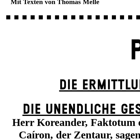
Mit Texten von Thomas Melle
DIE ERMITTL
DIE UN­ENDLICHE GE
Herr Koreander, Faktotum d
Caíron, der Zentaur, sag