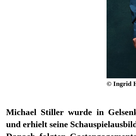
© Ingrid 
Michael Stiller wurde in Gelsen
Regisseuren Martin Kušej, S
und erhielt seine Schauspielausbi
Dimiter Gotscheff, Christian