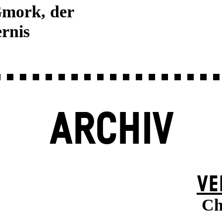
Gmork, der
rnis
ARCHIV
VE
Ch