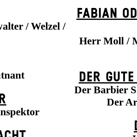
FABIAN OD
alter / Welzel /
Herr Moll / 
utnant
DER GUTE
Der Barbier S
R
Der Ar
inspektor
ACHT