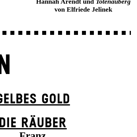
Hannah Arendt und
Totenauberg
von Elfriede Jelinek
N
GELBES GOLD
DIE RÄUBER
Franz