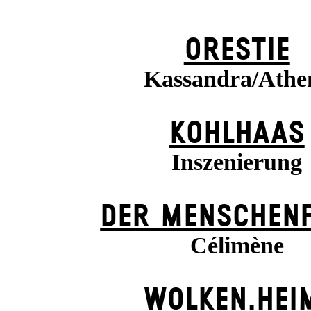
ORESTIE
Kassandra/Athe
KOHLHAAS
Inszenierung
DER MENSCHENF
Célimène
WOLKEN.HEI