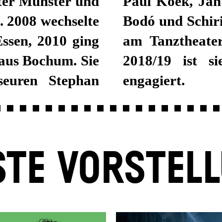
ter Münster und
m Weber, Viktor
. 2008 wechselte
18 gastierte sie
Essen, 2010 ging
t der Spielzeit
haus Bochum. Sie
spiel Stuttgart
seuren Stephan
engagiert.
TE VORSTEL