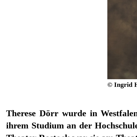
© Ingrid 
Therese Dörr wurde in Westfale
Kimmig, Roger Vontobel, Lisa N
ihrem Studium an der Hochschul
Bösch, Burkhard C. Kosminski, 