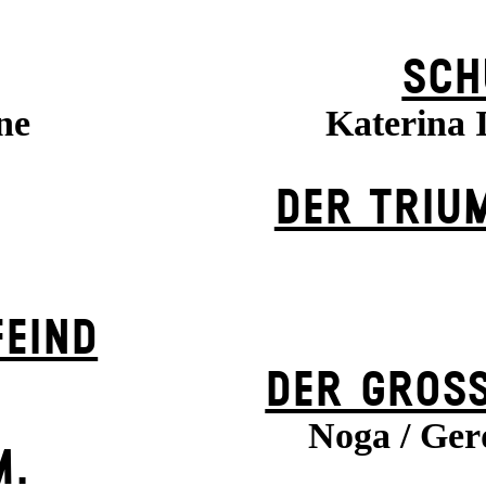
SCH
ne
Katerina
DER TRIU
EIND
DER GROSS
Noga / Gerd
M.