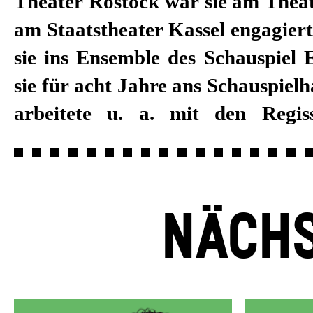
Theater Rostock war sie am Thea
Paul Koek, Jan Neumann, Ansel
am Staatstheater Kassel engagiert
Bodó und Schirin Khodadadian. 20
sie ins Ensemble des Schauspiel 
am Tanztheater Pina Bausch. Sei
sie für acht Jahre ans Schauspiel
2018/19 ist sie fest am Schau
arbeitete u. a. mit den Regis
NÄCHS