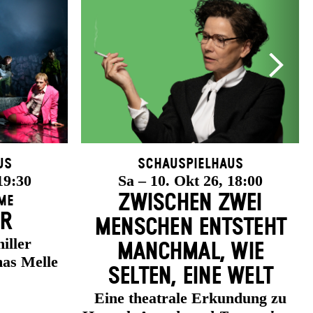
us
Schauspielhaus
19:30
Sa – 10. Okt 26, 18:00
ZWISCHEN ZWEI
me
ER
MENSCHEN ENT­STEHT
iller
MANCH­MAL, WIE
as Melle
SELTEN, EINE WELT
Eine theatrale Erkundung zu