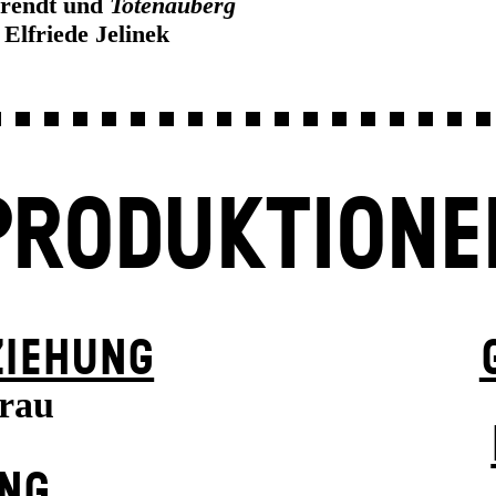
rendt und
Totenauberg
 Elfriede Jelinek
PRODUKTIONE
ZIEHUNG
frau
UNG