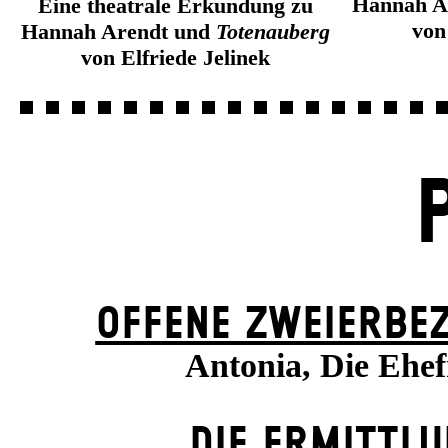
Hannah A
Eine theatrale Erkundung zu
von
Hannah Arendt und
Totenauberg
von Elfriede Jelinek
OFFENE ZWEIER­BE
Antonia, Die Ehe
DIE ERMITTL