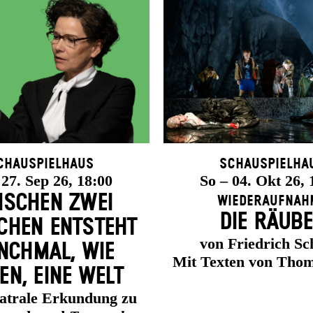
chauspielhaus
Schauspielha
 27. Sep 26, 18:00
So – 04. Okt 26, 
ISCHEN ZWEI
Wiederaufnah
DIE RÄUB
HEN ENT­STEHT
von Friedrich Sch
CH­MAL, WIE
Mit Texten von Thom
EN, EINE WELT
eatrale Erkundung zu