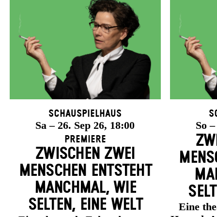
Schauspielhaus
S
Sa – 26. Sep 26, 18:00
So –
ZW
Premiere
ZWISCHEN ZWEI
MENSC
MENSCHEN ENT­STEHT
MAN
MANCH­MAL, WIE
SELT
SELTEN, EINE WELT
Eine th