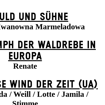
ULD UND SÜHNE
 Iwanowna Marmeladowa
MPH DER WALDREBE IN
EUROPA
Renate
E WIND DER ZEIT (UA)
a / Weill / Lotte / Jamila /
Stimme