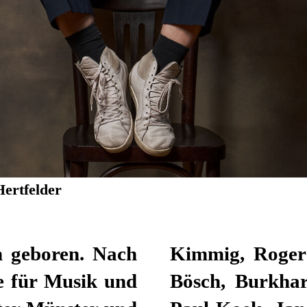
Hertfelder
n geboren. Nach
ielebock, David
e für Musik und
Eric de Vroedt,