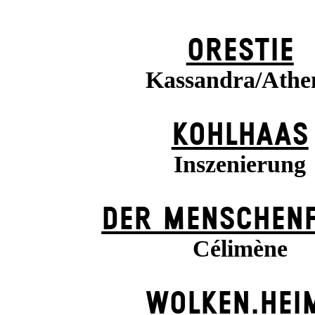
ORESTIE
Kassandra/Athe
KOHLHAAS
Inszenierung
DER MENSCHENF
Célimène
WOLKEN.HEI