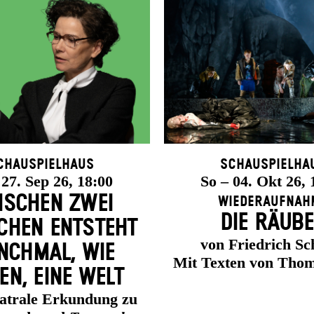
chauspielhaus
Schauspielha
 27. Sep 26, 18:00
So – 04. Okt 26, 
ISCHEN ZWEI
Wiederaufnah
DIE RÄUB
HEN ENT­STEHT
von Friedrich Sch
CH­MAL, WIE
Mit Texten von Thom
EN, EINE WELT
eatrale Erkundung zu