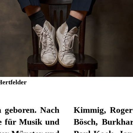
Hertfelder
n geboren. Nach
ielebock, David
e für Musik und
Eric de Vroedt,