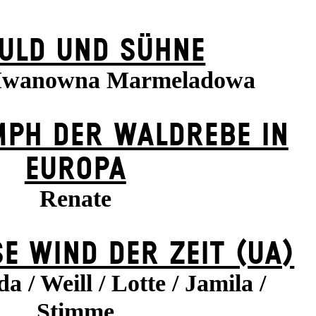
ULD UND SÜHNE
 Iwanowna Marmeladowa
MPH DER WALDREBE IN
EUROPA
Renate
E WIND DER ZEIT (UA)
a / Weill / Lotte / Jamila /
Stimme