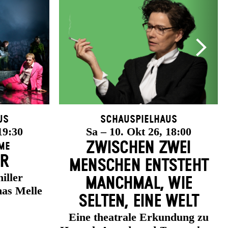
us
Schauspielhaus
19:30
Sa – 10. Okt 26, 18:00
ZWISCHEN ZWEI
me
ER
MENSCHEN ENT­STEHT
iller
MANCH­MAL, WIE
as Melle
SELTEN, EINE WELT
Eine theatrale Erkundung zu