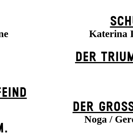
SCH
ne
Katerina
DER TRIU
EIND
DER GROSS
Noga / Gerd
M.