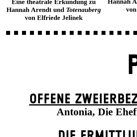
Hannah A
Eine theatrale Erkundung zu
von
Hannah Arendt und
Totenauberg
von Elfriede Jelinek
OFFENE ZWEIER­BE
Antonia, Die Ehe
DIE ERMITTL