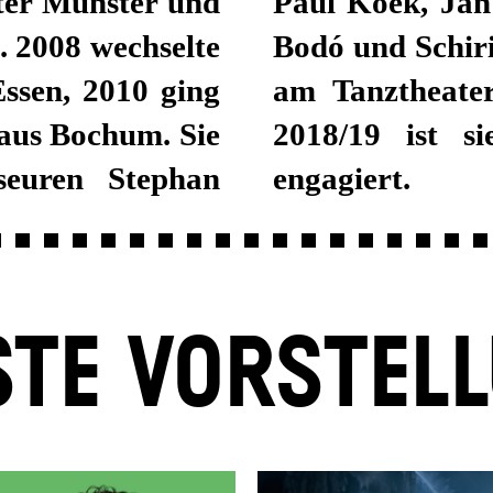
ter Münster und
m Weber, Viktor
. 2008 wechselte
18 gastierte sie
Essen, 2010 ging
t der Spielzeit
haus Bochum. Sie
spiel Stuttgart
seuren Stephan
engagiert.
TE VORSTEL