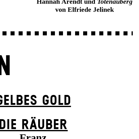
Hannah Arendt und
Totenauberg
von Elfriede Jelinek
N
GELBES GOLD
DIE RÄUBER
Franz