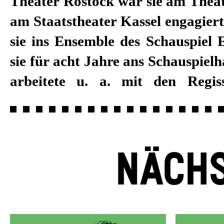
Theater Rostock war sie am Thea
Paul Koek, Jan Neumann, Ansel
am Staatstheater Kassel engagiert
Bodó und Schirin Khodadadian. 20
sie ins Ensemble des Schauspiel 
am Tanztheater Pina Bausch. Sei
sie für acht Jahre ans Schauspiel
2018/19 ist sie fest am Schau
arbeitete u. a. mit den Regis
NÄCHS