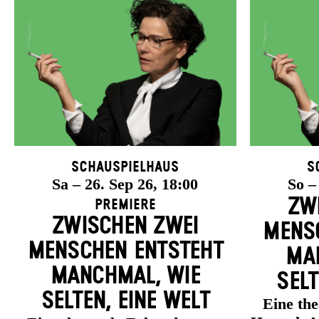
Schauspielhaus
S
Sa – 26. Sep 26, 18:00
So –
ZW
Premiere
ZWISCHEN ZWEI
MENSC
MENSCHEN ENT­STEHT
MAN
MANCH­MAL, WIE
SELT
SELTEN, EINE WELT
Eine th