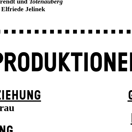
rendt und
Totenauberg
 Elfriede Jelinek
PRODUKTIONE
ZIEHUNG
frau
UNG