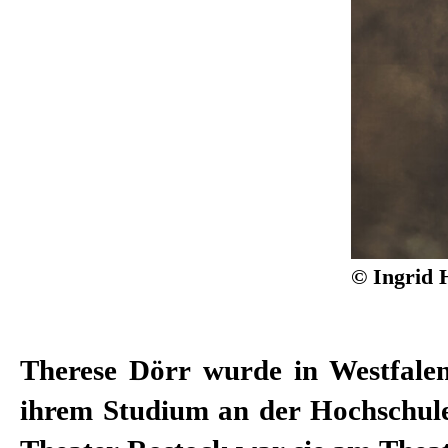
© Ingrid 
Therese Dörr wurde in Westfale
Kimmig, Roger Vontobel, Lisa N
ihrem Studium an der Hochschul
Bösch, Burkhard C. Kosminski, 