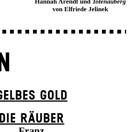
Hannah Arendt und
Totenauberg
von Elfriede Jelinek
N
GELBES GOLD
DIE RÄUBER
Franz