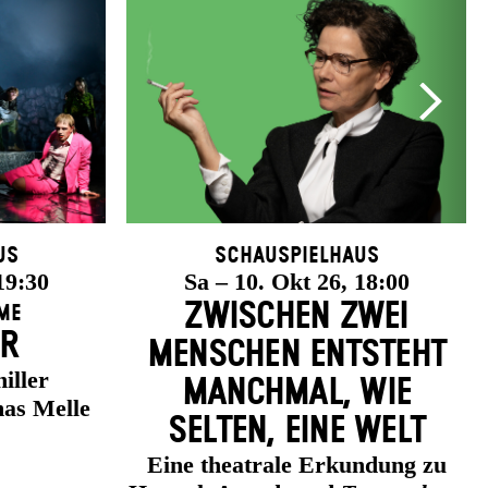
us
Schauspielhaus
19:30
Sa – 10. Okt 26, 18:00
ZWISCHEN ZWEI
me
ER
MENSCHEN ENT­STEHT
iller
MANCH­MAL, WIE
as Melle
SELTEN, EINE WELT
Eine theatrale Erkundung zu