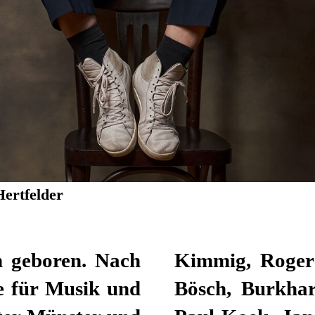
Hertfelder
n geboren. Nach
ielebock, David
e für Musik und
Eric de Vroedt,