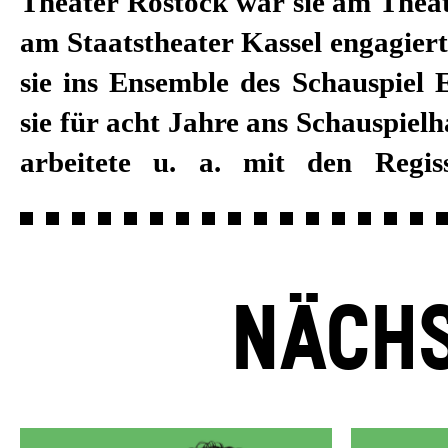
Theater Rostock war sie am Thea
Paul Koek, Jan Neumann, Ansel
am Staatstheater Kassel engagiert
Bodó und Schirin Khodadadian. 20
sie ins Ensemble des Schauspiel 
am Tanztheater Pina Bausch. Sei
sie für acht Jahre ans Schauspiel
2018/19 ist sie fest am Schau
arbeitete u. a. mit den Regis
NÄCHS