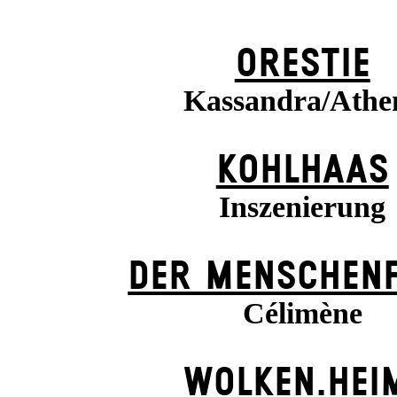
ORESTIE
Kassandra/Athe
KOHLHAAS
Inszenierung
DER MENSCHENF
Célimène
WOLKEN.HEI