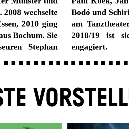
ter Münster und
m Weber, Viktor
. 2008 wechselte
18 gastierte sie
Essen, 2010 ging
t der Spielzeit
haus Bochum. Sie
spiel Stuttgart
seuren Stephan
engagiert.
TE VORSTEL