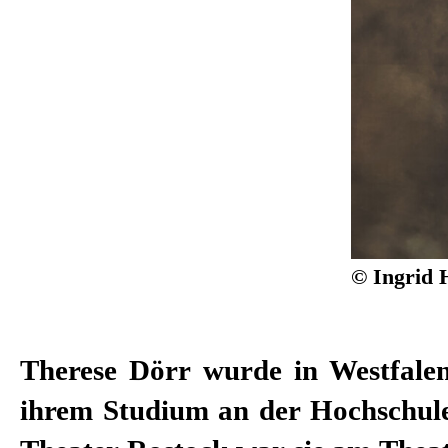
© Ingrid 
Therese Dörr wurde in Westfale
Kimmig, Roger Vontobel, Lisa N
ihrem Studium an der Hochschul
Bösch, Burkhard C. Kosminski, 