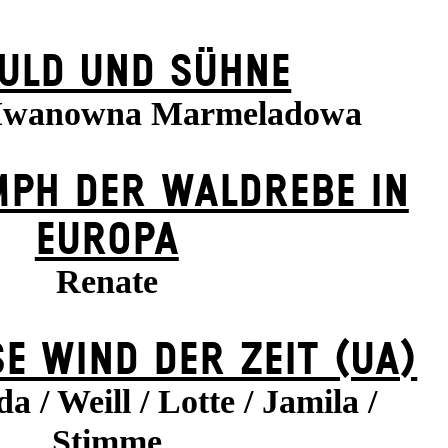
ULD UND SÜHNE
 Iwanowna Marmeladowa
MPH DER WALDREBE IN
EUROPA
Renate
E WIND DER ZEIT (UA)
a / Weill / Lotte / Jamila /
Stimme