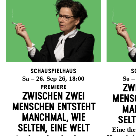
Schauspielhaus
S
Sa – 26. Sep 26, 18:00
So –
ZW
Premiere
ZWISCHEN ZWEI
MENSC
MENSCHEN ENT­STEHT
MAN
MANCH­MAL, WIE
SELT
SELTEN, EINE WELT
Eine th