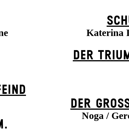
SCH
ne
Katerina
DER TRIU
EIND
DER GROSS
Noga / Gerd
M.