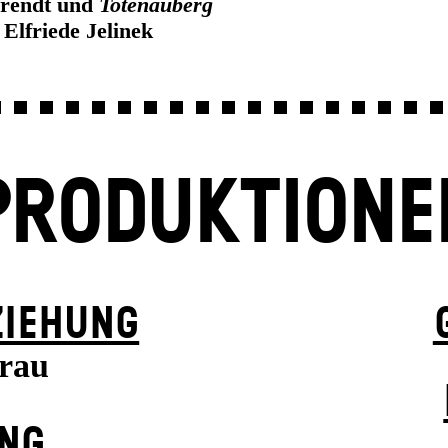
rendt und
Totenauberg
 Elfriede Jelinek
PRODUKTIONE
ZIEHUNG
frau
UNG