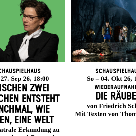
chauspielhaus
Schauspielha
 27. Sep 26, 18:00
So – 04. Okt 26, 
ISCHEN ZWEI
Wiederaufnah
DIE RÄUB
HEN ENT­STEHT
von Friedrich Sch
CH­MAL, WIE
Mit Texten von Thom
EN, EINE WELT
eatrale Erkundung zu