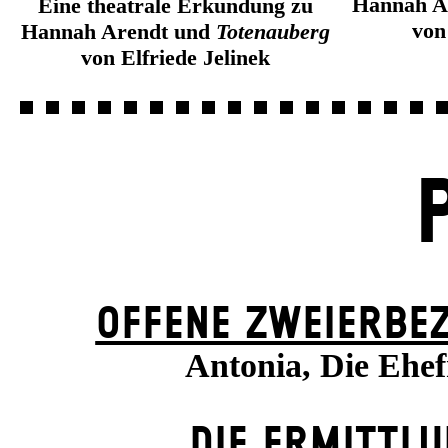
Hannah A
Eine theatrale Erkundung zu
von
Hannah Arendt und
Totenauberg
von Elfriede Jelinek
OFFENE ZWEIER­BE
Antonia, Die Ehe
DIE ERMITTL