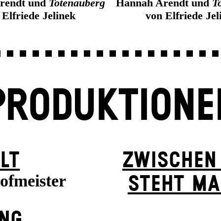
rendt und
Totenauberg
Hannah Arendt und
T
 Elfriede Jelinek
von Elfriede Jel
PRODUKTIONE
LT
ZWISCHEN
ofmeister
STEHT MA
UNG