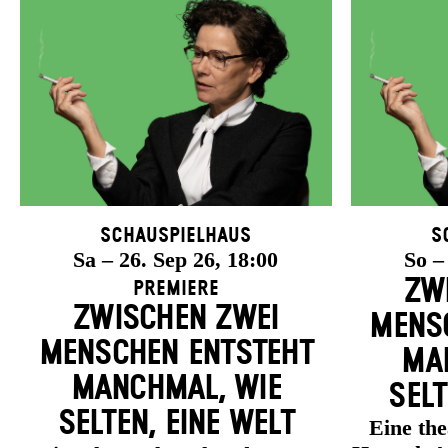
Schauspielhaus
S
Sa – 26. Sep 26, 18:00
So –
ZW
Premiere
ZWISCHEN ZWEI
MENSC
MENSCHEN ENT­STEHT
MAN
MANCH­MAL, WIE
SELT
SELTEN, EINE WELT
Eine th