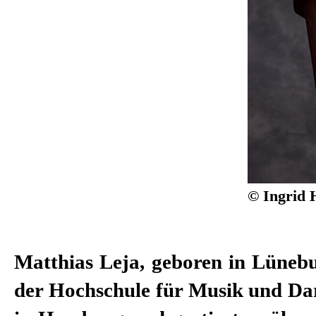
© Ingrid 
Matthias Leja, geboren in Lünebu
ausgezeichnet, 2007 verlieh ihm 
der Hochschule für Musik und Dar
Publikum den „Gustaf“ als beste