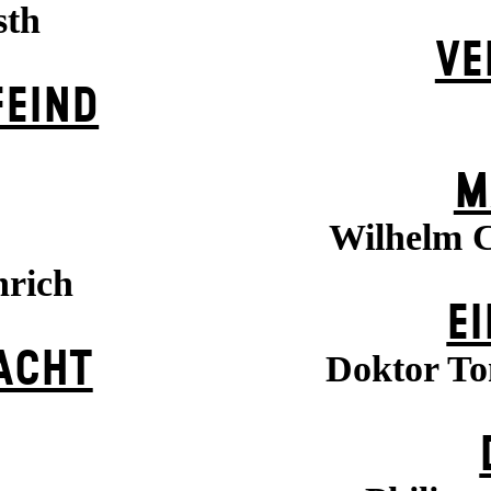
sth
VE
EIND
M
Wilhelm C
nrich
EI
ACHT
Doktor To