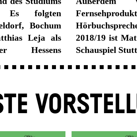
nd des Studiums
ahlreichen
. Es folgten
ehen und als
eldorf, Bochum
t der Spielzeit
thias Leja als
stengagement am
eler Hessens
Schauspiel Stutt
TE VORSTEL