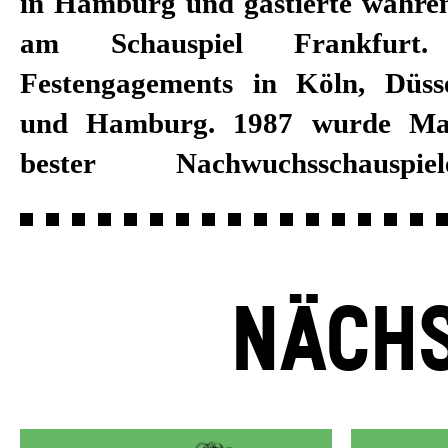
in Hamburg und gastierte währe
Außerdem war er in z
am Schauspiel Frankfurt
Fernsehproduktionen zu s
Festengagements in Köln, Düss
Hörbuchsprecher zu hören. Sei
und Hamburg. 1987 wurde Mat
2018/19 ist Matthias Leja im Fe
bester Nachwuchsschauspi
NÄCHS