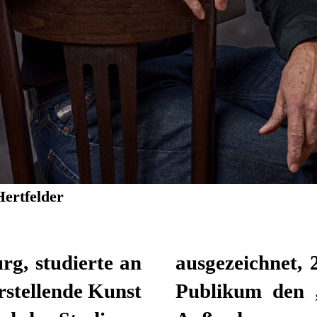
Hertfelder
rg, studierte an
das Düsseldorfer
stellende Kunst
r Schauspieler.