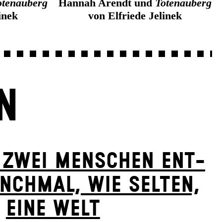
otenauberg
Hannah Arendt und
Totenauberg
inek
von Elfriede Jelinek
N
 ZWEI MENSCHEN ENT­
NCH­MAL, WIE SELTEN,
EINE WELT