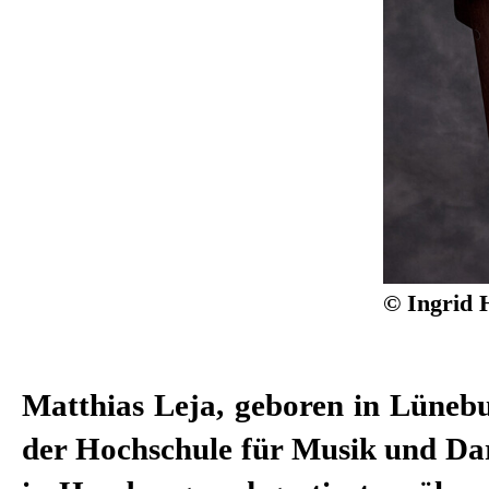
© Ingrid 
Matthias Leja, geboren in Lünebu
ausgezeichnet, 2007 verlieh ihm 
der Hochschule für Musik und Dar
Publikum den „Gustaf“ als beste