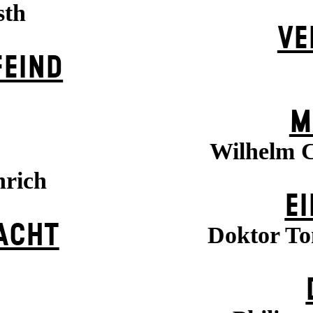
sth
VE
EIND
M
Wilhelm C
nrich
EI
ACHT
Doktor To