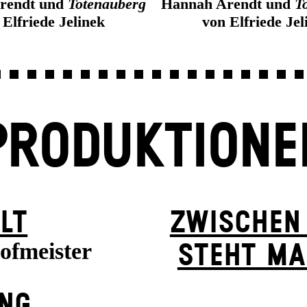
rendt und
Totenauberg
Hannah Arendt und
T
 Elfriede Jelinek
von Elfriede Jel
PRODUKTIONE
LT
ZWISCHEN
ofmeister
STEHT MA
UNG