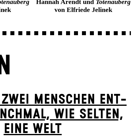
otenauberg
Hannah Arendt und
Totenauberg
inek
von Elfriede Jelinek
N
 ZWEI MENSCHEN ENT­
NCH­MAL, WIE SELTEN,
EINE WELT