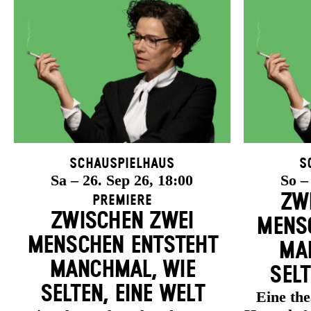
Schauspielhaus
S
Sa – 26. Sep 26, 18:00
So –
ZW
Premiere
ZWISCHEN ZWEI
MENSC
MENSCHEN ENT­STEHT
MAN
MANCH­MAL, WIE
SELT
SELTEN, EINE WELT
Eine th