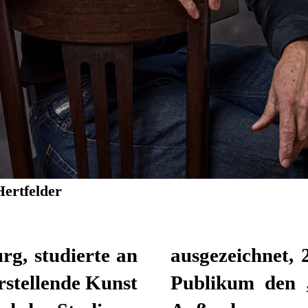
Hertfelder
rg, studierte an
das Düsseldorfer
stellende Kunst
r Schauspieler.