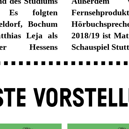
nd des Studiums
ahlreichen
. Es folgten
ehen und als
eldorf, Bochum
t der Spielzeit
thias Leja als
stengagement am
eler Hessens
Schauspiel Stutt
TE VORSTEL