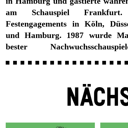
in Hamburg und gastierte währe
Außerdem war er in z
am Schauspiel Frankfurt
Fernsehproduktionen zu s
Festengagements in Köln, Düss
Hörbuchsprecher zu hören. Sei
und Hamburg. 1987 wurde Mat
2018/19 ist Matthias Leja im Fe
bester Nachwuchsschauspi
NÄCHS