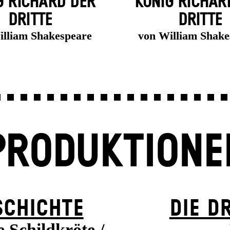
G RICHARD DER
KÖNIG RICHAR
DRITTE
DRITTE
illiam Shakespeare
von William Shake
PRODUKTIONE
SCHICHTE
DIE D
e Schildkröte /