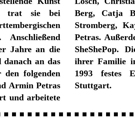
tellende Kunst
tzlaff, Sibylle
t trat sie bei
n Pucher, Tom
ttembergischen
osse und Armin
. Anschließend
 ein Projekt mit
er Jahre an die
wäbin lebt mit
d danach an das
sel und ist seit
r den folgenden
 am Schauspiel
nd Armin Petras
Stuttgart.
rt und arbeitete