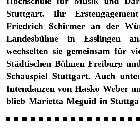
Hochschule für Musik und Dars
Lösch, Christian Weise, Laura Te
Stuttgart. Ihr Erstengagemen
Berg, Catja Baumann, Stepha
Friedrich Schirmer an der Wür
Stromberg, Kay Voges, Jan B
Landesbühne in Esslingen an
Petras. Außerdem entwickelte sie
wechselten sie gemeinsam für vi
SheShePop. Die ägyptische Sch
Städtischen Bühnen Freiburg un
ihrer Familie im Stuttgarter Kes
Schauspiel Stuttgart. Auch unte
1993 festes Ensemblemitglied
Intendanzen von Hasko Weber u
blieb Marietta Meguid in Stuttga