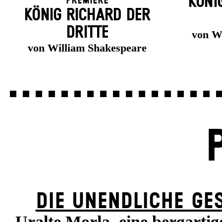
KÖNI
Premiere
KÖNIG RICHARD DER
DRITTE
von W
von William Shakespeare
DIE UN­ENDLICHE GE
Uralte Morla, eine bergartig