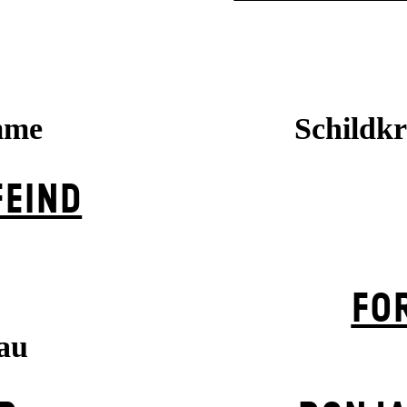
mme
Schildkr
EIND
FO
rau