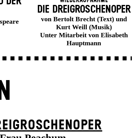
D DER
Wiederaufnahme
DIE DREI­GROSCHEN­OPER
von Bertolt Brecht (Text) und
speare
Kurt Weill (Musik)
Unter Mitarbeit von Elisabeth
Hauptmann
N
REI­GROSCHEN­OPER
Frau Peachum