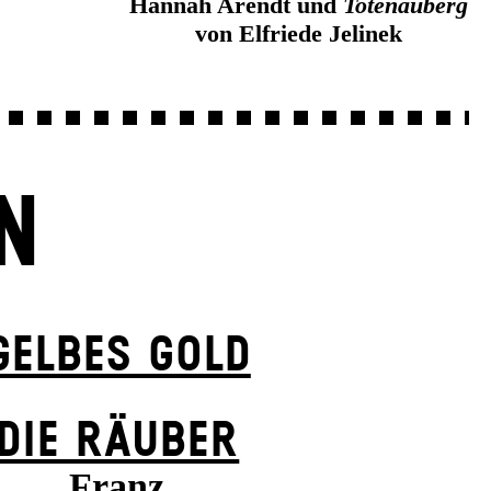
Hannah Arendt und
Totenauberg
von Elfriede Jelinek
N
GELBES GOLD
DIE RÄUBER
Franz