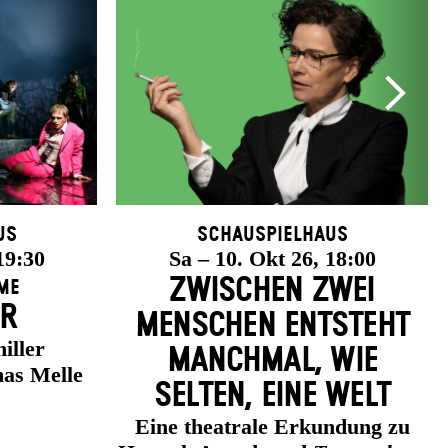
us
Schauspielhaus
19:30
Sa – 10. Okt 26, 18:00
ZWISCHEN ZWEI
me
ER
MENSCHEN ENT­STEHT
iller
MANCH­MAL, WIE
as Melle
SELTEN, EINE WELT
Eine theatrale Erkundung zu