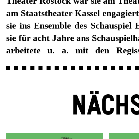
Theater Rostock war sie am Thea
Paul Koek, Jan Neumann, Ansel
am Staatstheater Kassel engagiert
Bodó und Schirin Khodadadian. 20
sie ins Ensemble des Schauspiel 
am Tanztheater Pina Bausch. Sei
sie für acht Jahre ans Schauspiel
2018/19 ist sie fest am Schau
arbeitete u. a. mit den Regis
NÄCHS