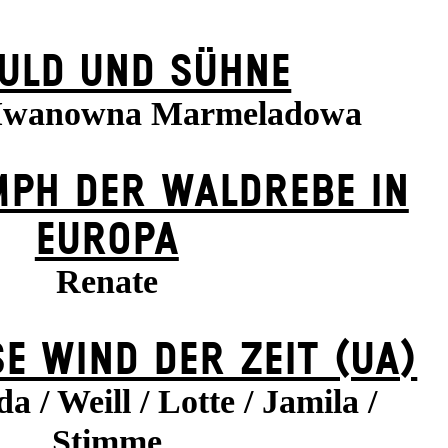
ULD UND SÜHNE
 Iwanowna Marmeladowa
MPH DER WALDREBE IN
EUROPA
Renate
E WIND DER ZEIT (UA)
a / Weill / Lotte / Jamila /
Stimme