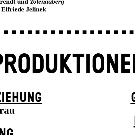
rendt und
Totenauberg
 Elfriede Jelinek
PRODUKTIONE
ZIEHUNG
frau
UNG