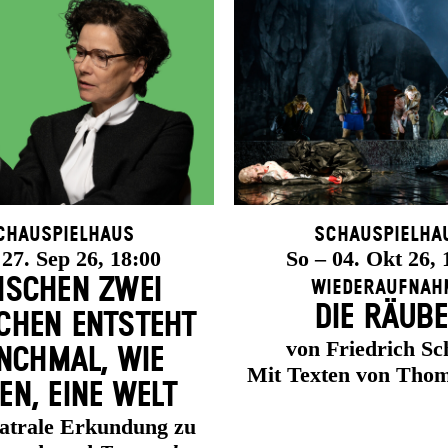
chauspielhaus
Schauspielha
 27. Sep 26, 18:00
So – 04. Okt 26, 
ISCHEN ZWEI
Wiederaufnah
DIE RÄUB
HEN ENT­STEHT
von Friedrich Sch
CH­MAL, WIE
Mit Texten von Thom
EN, EINE WELT
eatrale Erkundung zu