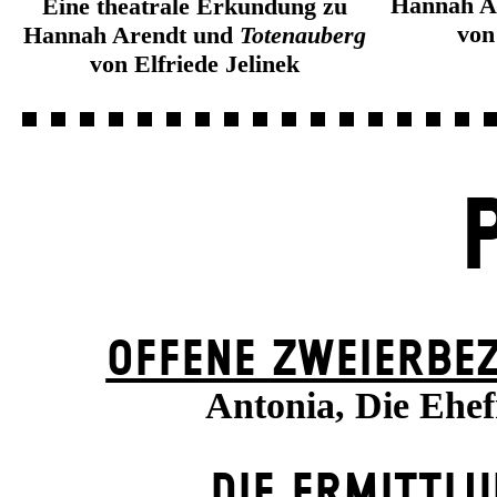
Hannah A
Eine theatrale Erkundung zu
von
Hannah Arendt und
Totenauberg
von Elfriede Jelinek
OFFENE ZWEIER­BE
Antonia, Die Ehe
DIE ERMITTL