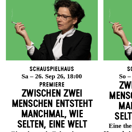
Schauspielhaus
S
Sa – 26. Sep 26, 18:00
So –
ZW
Premiere
ZWISCHEN ZWEI
MENSC
MENSCHEN ENT­STEHT
MAN
MANCH­MAL, WIE
SELT
SELTEN, EINE WELT
Eine th