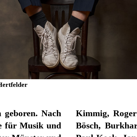
Hertfelder
n geboren. Nach
ielebock, David
e für Musik und
Eric de Vroedt,