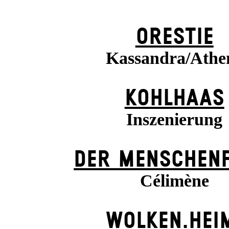
ORESTIE
Kassandra/Athe
KOHLHAAS
Inszenierung
DER MENSCHENF
Célimène
WOLKEN.HEI