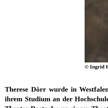
© Ingrid 
Therese Dörr wurde in Westfale
Kimmig, Roger Vontobel, Lisa N
ihrem Studium an der Hochschul
Bösch, Burkhard C. Kosminski, 