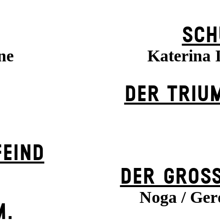
SCH
ne
Katerina
DER TRIU
EIND
DER GROSS
Noga / Gerd
M.