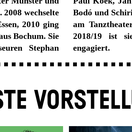
ter Münster und
m Weber, Viktor
. 2008 wechselte
18 gastierte sie
Essen, 2010 ging
t der Spielzeit
haus Bochum. Sie
spiel Stuttgart
seuren Stephan
engagiert.
TE VORSTEL