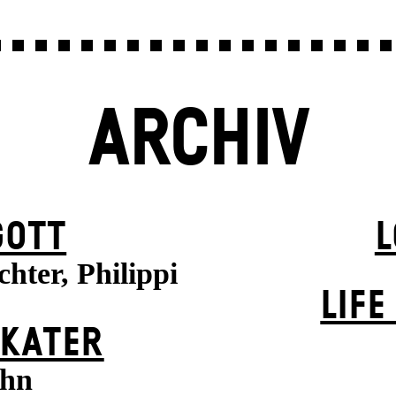
ARCHIV
GOTT
L
chter, Philippi
LIFE
 KATER
uhn