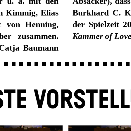
r u. a. mit den
Absacker), das
n Kimmig, Elias
Burkhard C. Ko
rc von Henning,
der Spielzeit 2
er zusammen.
Kammer of Lov
 Catja Baumann
TE VORSTEL