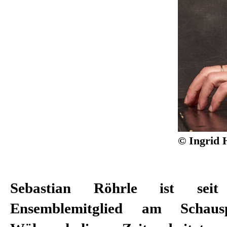
© Ingrid 
Sebastian Röhrle ist seit
und der Dramaturgin Katrin Spira
Ensemblemitglied am Schausp