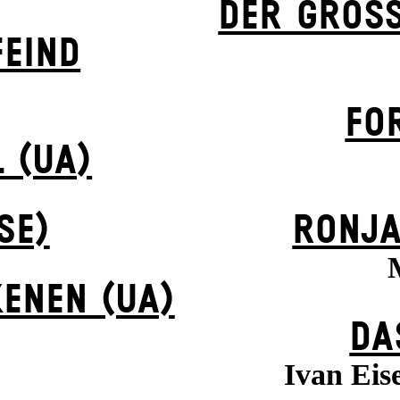
DER GROSS
EIND
FO
 (UA)
SE)
RONJA
ENEN (UA)
DA
Ivan Eis