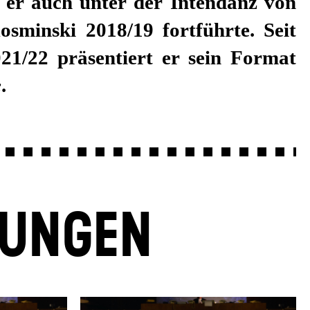
s er auch unter der Intendanz von
sminski 2018/19 fortführte. Seit
021/22 präsentiert er sein Format
e
.
LUNGEN