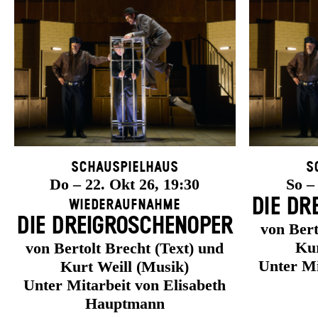
Schauspielhaus
S
Do – 22. Okt 26, 19:30
So –
DIE DR
Wiederaufnahme
DIE DREI­GROSCHEN­OPER
von Bert
Kur
von Bertolt Brecht (Text) und
Unter Mi
Kurt Weill (Musik)
Unter Mitarbeit von Elisabeth
Hauptmann