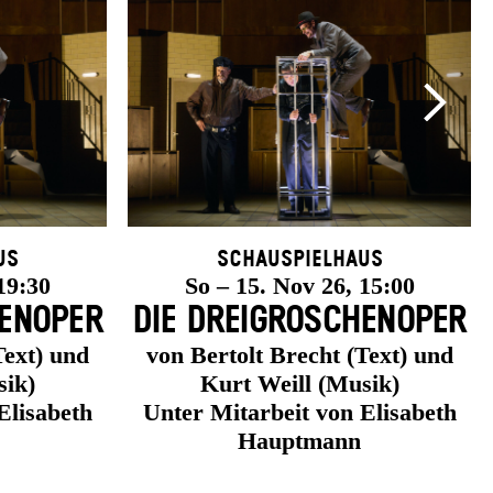
us
Schauspielhaus
19:30
So – 15. Nov 26, 15:00
EN­OPER
DIE DREI­GROSCHEN­OPER
Text) und
von Bertolt Brecht (Text) und
sik)
Kurt Weill (Musik)
Elisabeth
Unter Mitarbeit von Elisabeth
Hauptmann