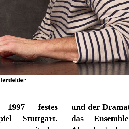
Hertfelder
 1997 festes
 entwickelte er
iel Stuttgart.
das Ensemble