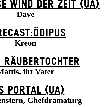
E WIND DER ZEIT (UA)
Dave
RECAST:ÖDIPUS
Kreon
 RÄUBER­TOCHTER
Mattis, ihr Vater
S POR­TAL (UA)
enstern, Chefdramaturg