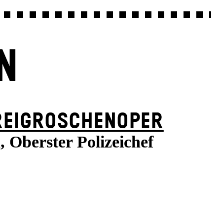
N
REI­GROSCHEN­OPER
 Oberster Polizeichef