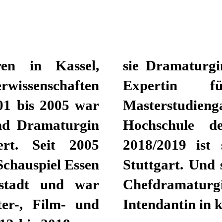
ren in Kassel,
haus Zürich und
rwissenschaften
helor- und
01 bis 2005 war
n der Zürcher
und Dramaturgin
 der Spielzeit
rt. Seit 2005
 am Schauspiel
Schauspiel Essen
2024/2025 ist sie
stadt und war
lvertretende
ter-, Film- und
Intendantin in 