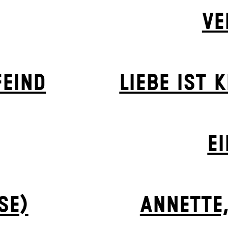
VE
EIND
LIEBE IST 
EI
SE)
ANNETTE,