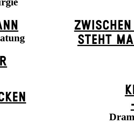
rgie
ANN
ZWISCHEN
ratung
STEHT MA
ER
K
ÜCKEN
Drama