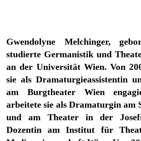
Gwendolyne Melchinger, gebo
sie Dramaturgin am Schauspiel
studierte Germanistik und Theate
Expertin für den Bac
an der Universität Wien. Von 20
Masterstudiengang „Regie“ a
sie als Dramaturgieassistentin 
Hochschule der Künste. Seit
am Burgtheater Wien engagie
2018/2019 ist sie Dramaturgin
arbeitete sie als Dramaturgin am 
Stuttgart. Und seit der Spielzeit 
und am Theater in der Josef
Chefdramaturgin und stel
Dozentin am Institut für Thea