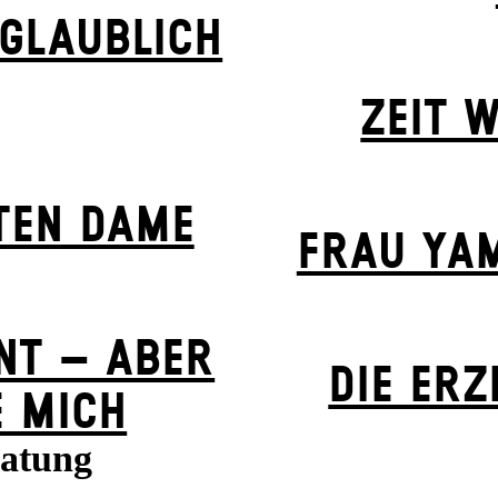
GLAUBLICH
ZEIT W
­EN DA­ME
FRAU YA
NT – ABER
DIE ERZ
E MICH
ratung