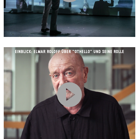
EINBLICK: ELMAR ROLOFF ÜBER "OTHELLO" UND SEINE ROLLE