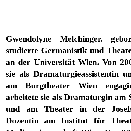
Gwendolyne Melchinger, gebo
sie Dramaturgin am Schauspiel
studierte Germanistik und Theate
Expertin für den Bac
an der Universität Wien. Von 20
Masterstudiengang „Regie“ a
sie als Dramaturgieassistentin 
Hochschule der Künste. Seit
am Burgtheater Wien engagie
2018/2019 ist sie Dramaturgin
arbeitete sie als Dramaturgin am 
Stuttgart. Und seit der Spielzeit 
und am Theater in der Josef
Chefdramaturgin und stel
Dozentin am Institut für Thea