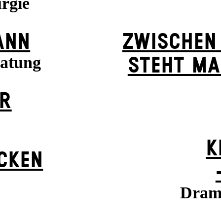
rgie
ANN
ZWISCHEN
ratung
STEHT MA
ER
K
ÜCKEN
Drama