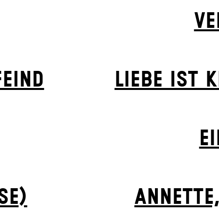
VE
EIND
LIEBE IST 
EI
SE)
ANNETTE,