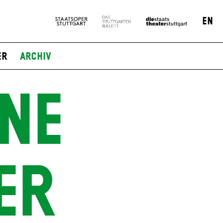
EN
er
Archiv
NE
ER