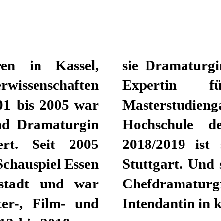
ren in Kassel,
haus Zürich und
rwissenschaften
helor- und
01 bis 2005 war
n der Zürcher
und Dramaturgin
 der Spielzeit
rt. Seit 2005
 am Schauspiel
Schauspiel Essen
2024/2025 ist sie
stadt und war
lvertretende
ter-, Film- und
Intendantin in 