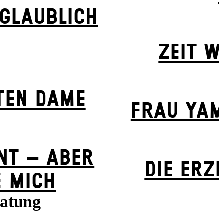
GLAUBLICH
ZEIT W
­EN DA­ME
FRAU YA
NT – ABER
DIE ERZ
E MICH
ratung