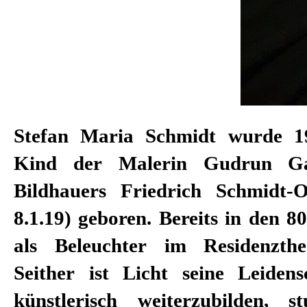
Stefan Maria Schmidt wurde 19
August Everding Lichtgestaltung.
Kind der Malerin Gudrun G
er in die freie Wirtschaft, um als
Bildhauers Friedrich Schmidt-
Scheinwerferindustrie zu arbei
8.1.19) geboren. Bereits in den 80
2018 kehrte Stefan Maria Schm
als Beleuchter im Residenzth
zurück und leuchtet seitdem i
Seither ist Licht seine Leiden
künstlerisch weiterzubilden, 