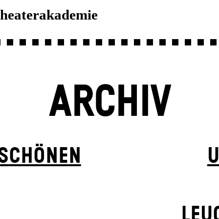
eaterakademie
ARCHIV
 SCHÖNEN
U
LEU