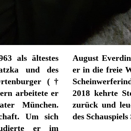
63 als ältestes
 1999 wechselte
atzka und des
 Ingenieur in der
Ortenburger (†
ten. Im Oktober
ern arbeitete er
idt ans Theater
eater München.
m Kammertheater
schaft. Um sich
des Schauspiels 
studierte er im