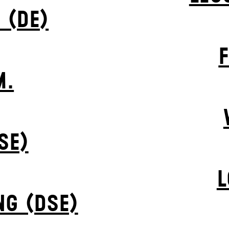
 (DE)
M.
SE)
L
NG (DSE)