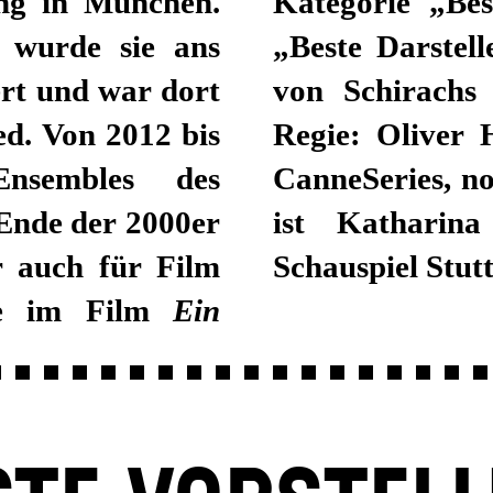
ng in München.
Kategorie „Bes
s wurde sie ans
„Beste Darstell
rt und war dort
von Schirachs
d. Von 2012 bis
Regie: Oliver 
nsembles des
CanneSeries, no
Ende der 2000er
ist Katharin
r auch für Film
Schauspiel Stutt
le im Film
Ein