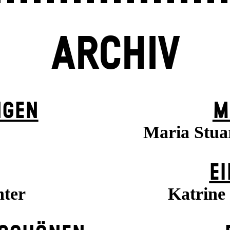
ARCHIV
NGEN
M
Maria Stuar
EI
hter
Katrine