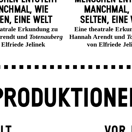
CH­MAL, WIE
MANCH­MAL,
EN, EINE WELT
SELTEN, EINE
eatrale Erkundung zu
Eine theatrale Erku
rendt und
Totenauberg
Hannah Arendt und
T
 Elfriede Jelinek
von Elfriede Jel
PRODUKTIONE
LT
VOR