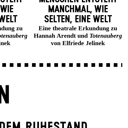
 WIE
MANCH­MAL, WIE
 WELT
SELTEN, EINE WELT
ndung zu
Eine theatrale Erkundung zu
otenauberg
Hannah Arendt und
Totenauberg
inek
von Elfriede Jelinek
N
 DEM RUHESTAND