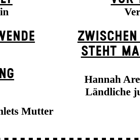
in
Ver
WENDE
ZWISCHEN
STEHT MA
UNG
Hannah Aren
Ländliche j
mlets Mutter