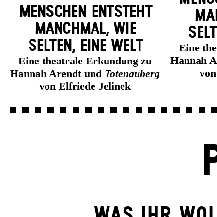
MENSCHEN ENT­STEHT
MAN
MANCH­MAL, WIE
SELT
SELTEN, EINE WELT
Eine th
Hannah A
Eine theatrale Erkundung zu
von
Hannah Arendt und
Totenauberg
von Elfriede Jelinek
WAS IHR WOL