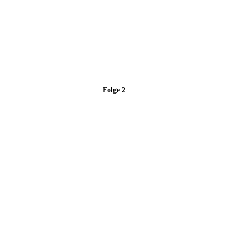
Folge 2
Folge 2: Harald Schmidt und sein Überraschungsgast Winfried
Kretschmann, Ministerpräsident von Baden-Württemberg