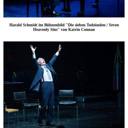
Harald Schmidt im Bühnenbild "Die sieben Todsünden / Seven
Heavenly Sins" von Katrin Connan