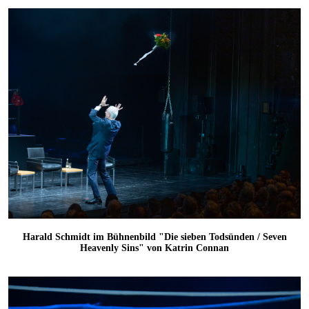
Harald Schmidt im Bühnenbild "Die sieben Todsünden / Seven
Heavenly Sins" von Katrin Connan