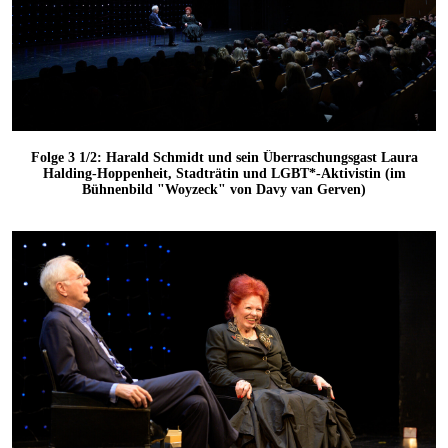
Folge 3 1/2: Harald Schmidt und sein Überraschungsgast Laura
Halding-Hoppenheit, Stadträtin und LGBT*-Aktivistin (im
Bühnenbild "Woyzeck" von Davy van Gerven)