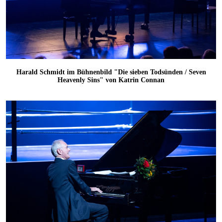
Harald Schmidt im Bühnenbild "Die sieben Todsünden / Seven
Heavenly Sins" von Katrin Connan