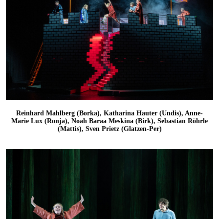
Reinhard Mahlberg (Borka), Katharina Hauter (Undis), Anne-
Marie Lux (Ronja), Noah Baraa Meskina (Birk), Sebastian Röhrle
(Mattis), Sven Prietz (Glatzen-Per)