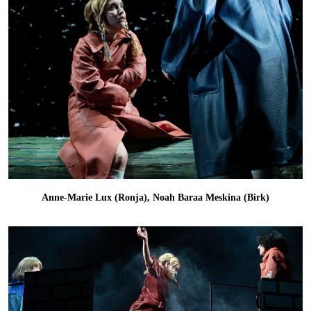
Anne-Marie Lux (Ronja), Noah Baraa Meskina (Birk)