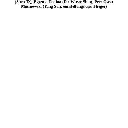
Michael Stiller, Gabriele Hintermaier (Frau Yang, Suns Mutter),
Peer Oscar Musinowski ((Yang Sun, ein stellungsloser Flieger),
Paula Skorupa (Shen Te), Evgenia Dodina (Die Witwe Shin)