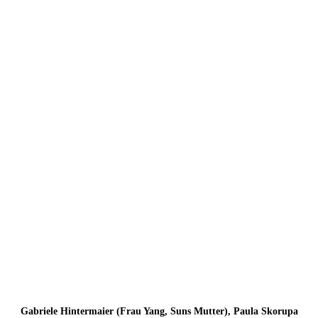
Gabriele Hintermaier (Frau Yang, Suns Mutter), Paula Skorupa
(Shen Te), Evgenia Dodina (Die Witwe Shin), Peer Oscar
Musinowski (Yang Sun, ein stellungsloser Flieger)