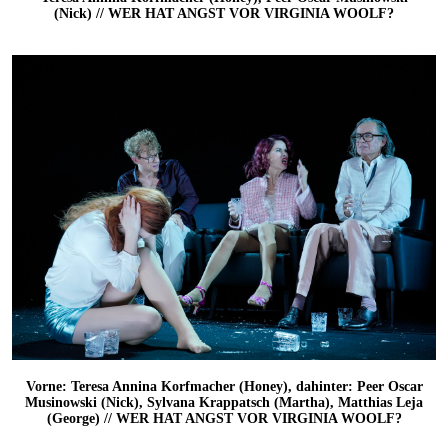
(Nick) // WER HAT ANGST VOR VIRGINIA WOOLF?
Vorne: Teresa Annina Korfmacher (Honey), dahinter: Peer Oscar
Musinowski (Nick), Sylvana Krappatsch (Martha), Matthias Leja
(George) // WER HAT ANGST VOR VIRGINIA WOOLF?