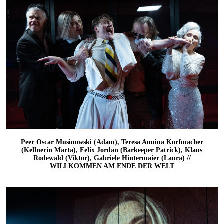
Peer Oscar Musinowski (Adam), Teresa Annina Korfmacher
(Kellnerin Marta), Felix Jordan (Barkeeper Patrick), Klaus
Rodewald (Viktor), Gabriele Hintermaier (Laura) //
WILLKOMMEN AM ENDE DER WELT