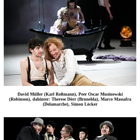
David Müller (Karl Roßmann), Peer Oscar Musinowski
(Robinson), dahinter: Therese Dörr (Brunelda), Marco Massafra
(Delamarche), Simon Löcker