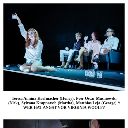
Teresa Annina Korfmacher (Honey), Peer Oscar Musinowski
(Nick), Sylvana Krappatsch (Martha), Matthias Leja (George) //
WER HAT ANGST VOR VIRGINIA WOOLF?