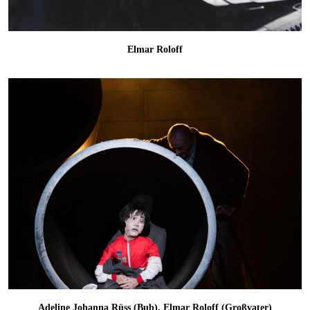
Elmar Roloff
Adeline Johanna Rüss (Bub), Elmar Roloff (Großvater)