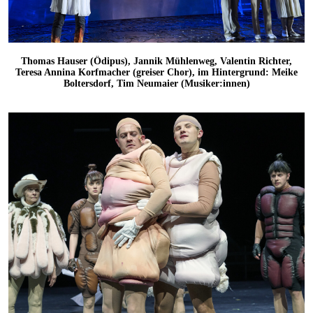
Thomas Hauser (Ödipus), Jannik Mühlenweg, Valentin Richter,
Teresa Annina Korfmacher (greiser Chor), im Hintergrund: Meike
Boltersdorf, Tim Neumaier (Musiker:innen)