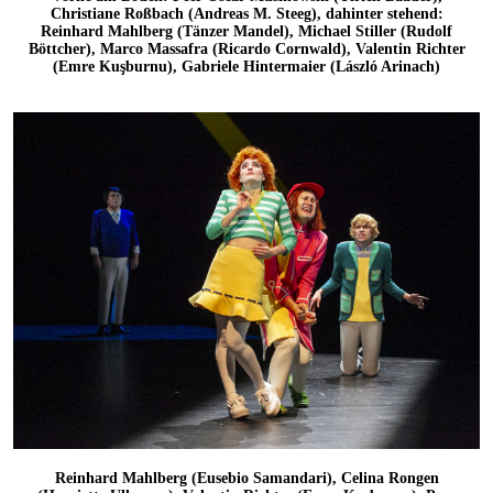
Christiane Roßbach (Andreas M. Steeg), dahinter stehend:
Reinhard Mahlberg (Tänzer Mandel), Michael Stiller (Rudolf
Böttcher), Marco Massafra (Ricardo Cornwald), Valentin Richter
(Emre Kuşburnu), Gabriele Hintermaier (László Arinach)
Reinhard Mahlberg (Eusebio Samandari), Celina Rongen