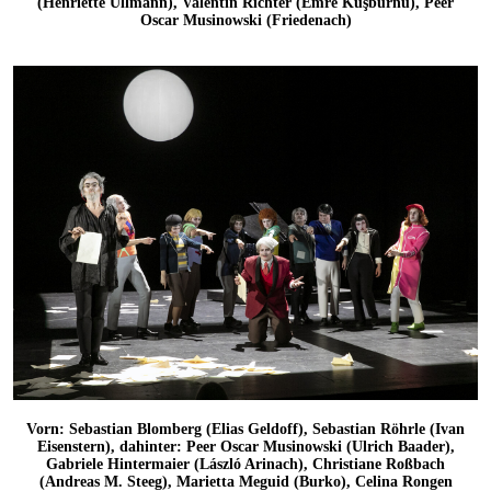
(Henriette Ullmann), Valentin Richter (Emre Kuşburnu), Peer
Oscar Musinowski (Friedenach)
Vorn: Sebastian Blomberg (Elias Geldoff), Sebastian Röhrle (Ivan
Eisenstern), dahinter: Peer Oscar Musinowski (Ulrich Baader),
Gabriele Hintermaier (László Arinach), Christiane Roßbach
(Andreas M. Steeg), Marietta Meguid (Burko), Celina Rongen