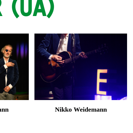
 (UA)
ann
Nikko Weidemann