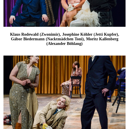
Klaus Rodewald (Zwonimir), Josephine Köhler (Jetti Kupfer),
Gábor Biedermann (Nacktmädchen Toni), Moritz Kallenberg
(Alexander Böhlaug)