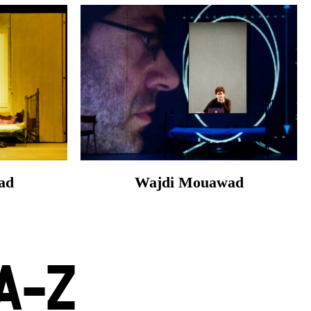
ad
Wajdi Mouawad
A-Z